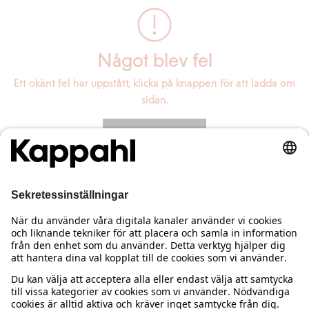
Något blev fel
Ett okänt fel har uppstått, klicka på knappen för att ladda om
sidan.
Ladda om sidan