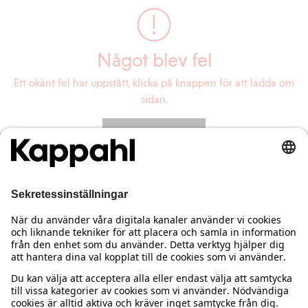
Något blev fel
Ett okänt fel har uppstått, klicka på knappen för att ladda om
sidan.
Ladda om sidan