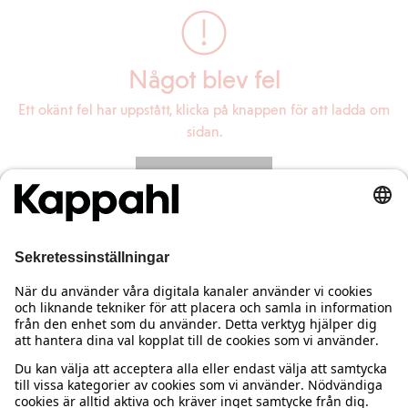
Något blev fel
Ett okänt fel har uppstått, klicka på knappen för att ladda om
sidan.
Ladda om sidan