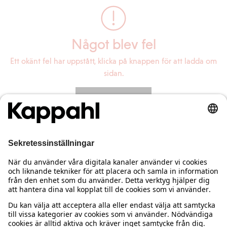
Något blev fel
Ett okänt fel har uppstått, klicka på knappen för att ladda om
sidan.
Ladda om sidan