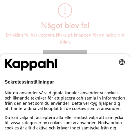
Något blev fel
Ett okänt fel har uppstått, klicka på knappen för att ladda om
sidan.
Ladda om sidan