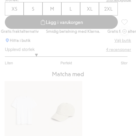
XS
S
M
L
XL
2XL
Lägg i varukorgen
Pikétröj
tis fraktalternativ
Smidig betalning med Klarna.
Gratis fraktalternat
Hitta i butik
Välj butik
Upplevd storlek
4
recensioner
2
Liten
Perfekt
Stor
utav
Baserat
5
Matcha med
på
4
betyg