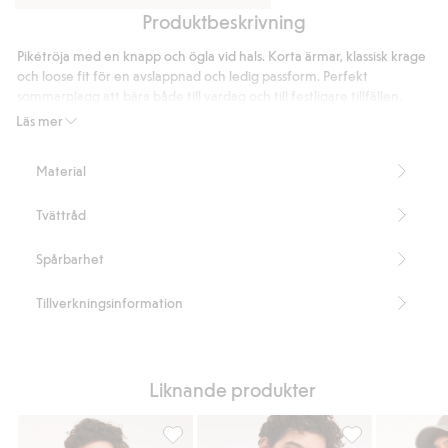
Produktbeskrivning
Regular
Keps
t-
i
Pikétröja med en knapp och ögla vid hals. Korta ärmar, klassisk krage
shirt
tvättad
och loose fit för en avslappnad och ledig passform. Perfekt
i
bomullstwill
sommarplagg att bära både till vardag och till festligare tillfällen.
bomull
Avslappnad passform
Läs mer
Kort ärm
Klassisk krage
Material
Knapp & ögla vid halsen
Längd 71 cm i storlek M
Tvättråd
Artikelnummer
:
926527
Spårbarhet
Tillverkningsinformation
Liknande produkter