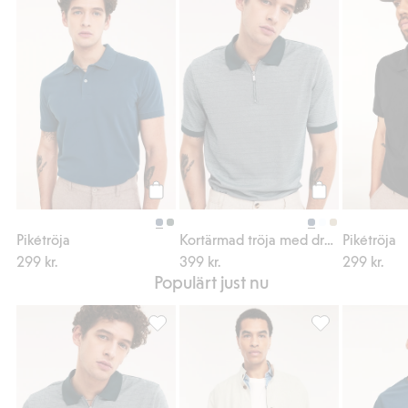
Pikétröja, Lägg till i favoriter
Kortärmad tröja 
Köp
Köp
Pikétröja
Kortärmad tröja med dragkedja
Pikétröja
299 kr.
399 kr.
299 kr.
Populärt just nu
Kortärmad tröja med dragkedja, Lägg till i 
Jacka i linnemix,