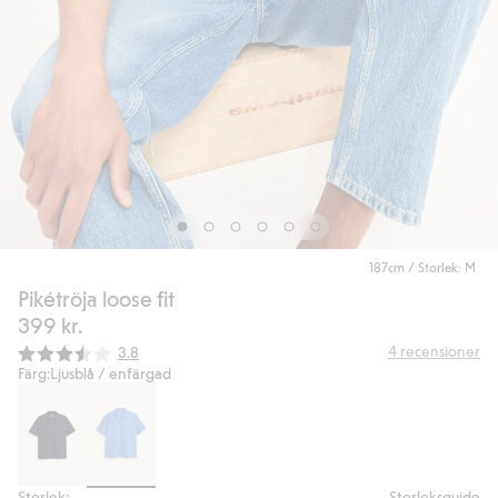
187cm / Storlek: M
Pikétröja loose fit
399 kr.
Snittbetyg:
4
recensioner
3.8
Färg:
Ljusblå / enfärgad
Storlek:
Storleksguide