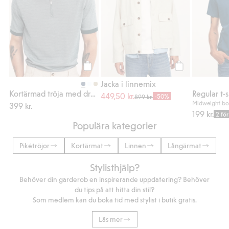
Köp
Köp
Jacka i linnemix
Kortärmad tröja med dragkedja
Regular t-s
449,50 kr.
-50%
899 kr.
Midweight bo
399 kr.
199 kr.
2 fö
Populära kategorier
Pikétröjor
Kortärmat
Linnen
Långärmat
Stylisthjälp?
Behöver din garderob en inspirerande uppdatering? Behöver
du tips på att hitta din stil?
Som medlem kan du boka tid med stylist i butik gratis.
Läs mer