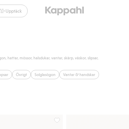
Upptäck
, hattar, mössor, halsdukar, vantar, skärp, väskor, slipsar,
epsar
Övrigt
Solglasögon
Vantar & handskar
rdetaljer, Lägg till i favoriter
Flätat skärp med läderdetaljer, Lägg till