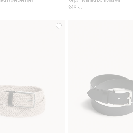
249 kr.
 till i favoriter
Flätat skärp med läderdetaljer, Lägg till