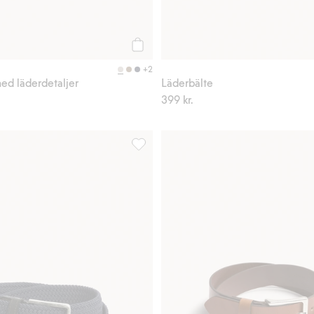
Köp
+2
med läderdetaljer
Läderbälte
399 kr.
twill, Lägg till i favoriter
Flätat skärp med läderdetaljer, Lägg till