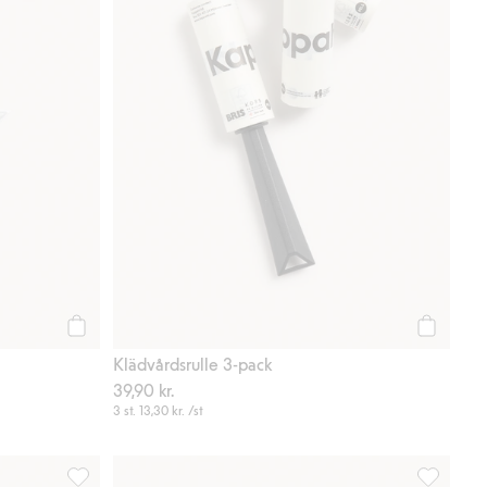
Köp
Köp
Klädvårdsrulle 3-pack
39,90 kr.
3 st.
13,30 kr.
/st