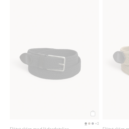
Köp
+2
Flätat skärp med läderdetaljer
Flätat skärp 