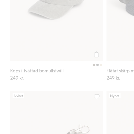
Köp
Keps i tvättad bomullstwill
Flätat skärp 
249 kr.
249 kr.
Nyhet
Nyhet
Reflex, Lägg till i fa