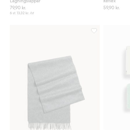
Lagningslappar
Reflex
79,90 kr.
59,90 kr.
6 st.
13,32 kr.
/st
Ullhalsduk med fransa