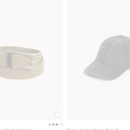
Köp
+2
med läderdetaljer
Keps i tvättad bomullstwill