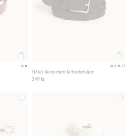
Köp
Köp
+2
Flätat skärp med läderdetaljer
249 kr.
Reflex, Lägg till i favoriter
Klädvårdsr