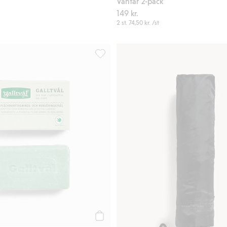
Vantar 2-pack
149 kr.
2 st.
74,50 kr.
/st
r, Lägg till i favoriter
Galltvål, Lägg till i favoriter
Köp