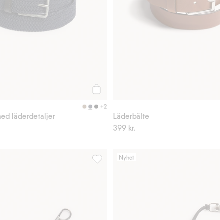
Köp
+2
med läderdetaljer
Läderbälte
399 kr.
Nyhet
voriter
Reflex, Lägg till i favoriter