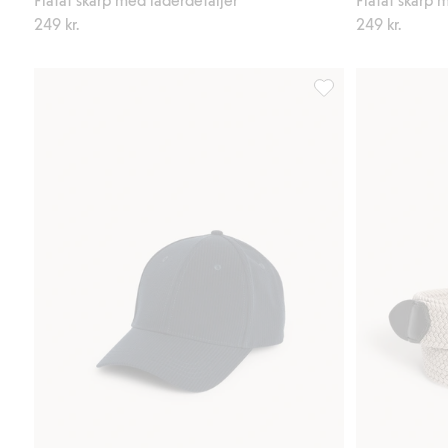
249 kr.
249 kr.
Keps bäckebölja, Lägg