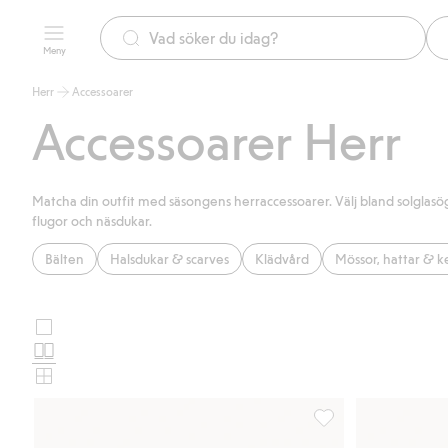
Meny
Herr
Accessoarer
Accessoarer Herr
Matcha din outfit med säsongens herraccessoarer. Välj bland solglasögon
flugor och näsdukar.
Bälten
Halsdukar & scarves
Klädvård
Mössor, hattar & k
Stora
Välj
bilder
Normala
produktkortslayout
bilder
Små
bilder
Flätat skärp med läde