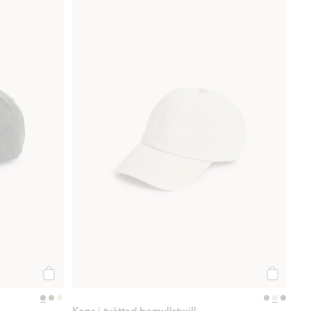
Köp
Köp
Keps i tvättad bomullstwill