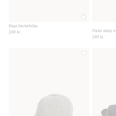
Köp
Keps bäckebölja
Flätat skärp 
249 kr.
249 kr.
Keps i tvättad bomulls