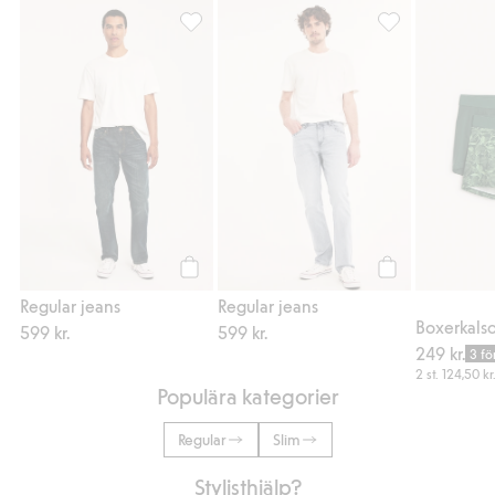
Regular jeans, Lägg till i favoriter
Regular jeans, Lä
Köp
Köp
Regular jeans
Regular jeans
Boxerkals
599 kr.
599 kr.
249 kr.
3 fö
2 st.
124,50 kr
Populära kategorier
Regular
Slim
Stylisthjälp?