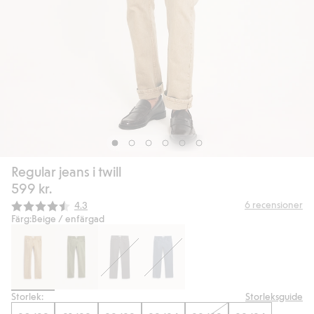
Regular jeans i twill
599 kr.
Snittbetyg:
6
recensioner
4.3
Färg:
Beige / enfärgad
Storlek:
Storleksguide