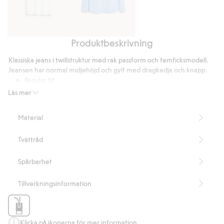
Produktbeskrivning
Loose
Oxfordskjorta
t-
regular
Klassiska jeans i twillstruktur med rak passform och femficksmodell.
shirt
fit
Jeansen har normal midjehöjd och gylf med dragkedja och knapp.
i
Regular fit
bomull
Femficksmodell
Läs mer
Normalhög midja
Gylf med dragkedja
Material
Innerbenslängd 81 cm i storlek 33/32
Artikelnummer
:
537944
Tvättråd
Spårbarhet
Tillverkningsinformation
Klicka på ikonerna för mer information.