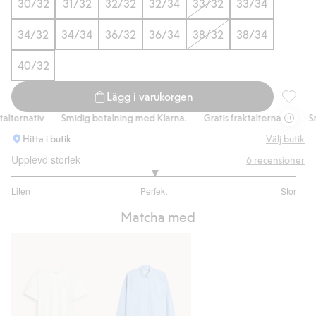
30/32
31/32
32/32
32/34
33/32
33/34
34/32
34/34
36/32
36/34
38/32
38/34
40/32
Lägg i varukorgen
Regular 
lternativ
Smidig betalning med Klarna.
Gratis fraktalternativ
Smid
Hitta i butik
Välj butik
Upplevd storlek
6
recensioner
3
Liten
Perfekt
Stor
utav
Baserat
5
Matcha med
på
5
betyg