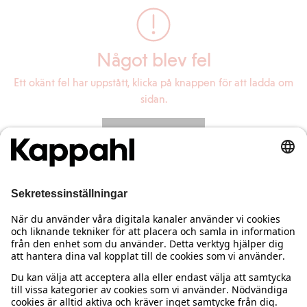
Något blev fel
Ett okänt fel har uppstått, klicka på knappen för att ladda om
sidan.
Ladda om sidan