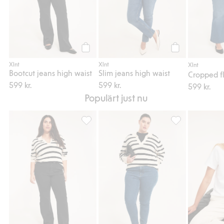
Köp
Köp
Xlnt
Xlnt
Xlnt
Bootcut jeans high waist
Slim jeans high waist
599 kr.
599 kr.
599 kr.
Populärt just nu
Bootcut jeans high waist, Lägg till i favorit
Embracing jeans 