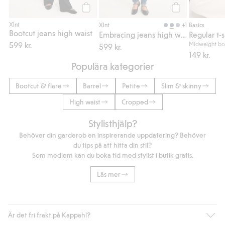
Köp
Köp
Xlnt
+1
Xlnt
Basics
Bootcut jeans high waist
Embracing jeans high waist
Regular t-s
599 kr.
Midweight bo
599 kr.
149 kr.
Populära kategorier
Bootcut & flare
Barrel
Petite
Slim & skinny
High waist
Cropped
Stylisthjälp?
Behöver din garderob en inspirerande uppdatering? Behöver
du tips på att hitta din stil?
Som medlem kan du boka tid med stylist i butik gratis.
Läs mer
Är det fri frakt på Kappahl?