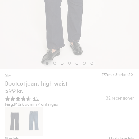
177cm / Storlek: 50
Xlnt
Bootcut jeans high waist
599 kr.
Snittbetyg:
32
recensioner
4.2
Färg:
Mörk denim / enfärgad
Storlek:
Storleksguide