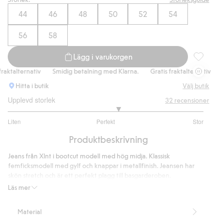
44
46
48
50
52
54
56
58
Lägg i varukorgen
Bootcut 
ktalternativ
Smidig betalning med Klarna.
Gratis fraktalternativ
Hitta i butik
Välj butik
Upplevd storlek
32
recensioner
3.260869565217391
Liten
Perfekt
Stor
utav
Baserat
5
Produktbeskrivning
på
23
Jeans från Xlnt i bootcut modell med hög midja. Klassisk
betyg
femficksmodell med gylf och knappar i metallfinish. Jeansen har
skön stretch och är ett perfekt plagg till basgarderoben.
Bootcut
Läs mer
Hög midja
Skön stretch
Material
Femficksmodell