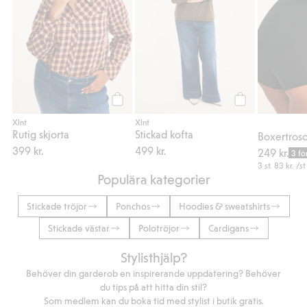
Köp
Köp
Xlnt
Xlnt
Rutig skjorta
Stickad kofta
399 kr.
499 kr.
249 kr.
3 fö
3 st.
83 kr.
/st
Populära kategorier
Stickade tröjor
Ponchos
Hoodies & sweatshirts
Stickade västar
Polotröjor
Cardigans
Stylisthjälp?
Behöver din garderob en inspirerande uppdatering? Behöver
du tips på att hitta din stil?
Som medlem kan du boka tid med stylist i butik gratis.