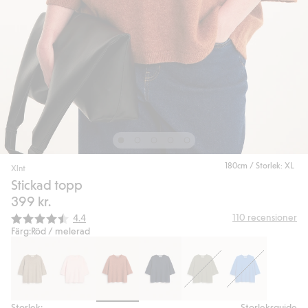
180cm / Storlek: XL
Xlnt
Stickad topp
399 kr.
Snittbetyg:
110
recensioner
4.4
Färg:
Röd / melerad
Storlek:
Storleksguide