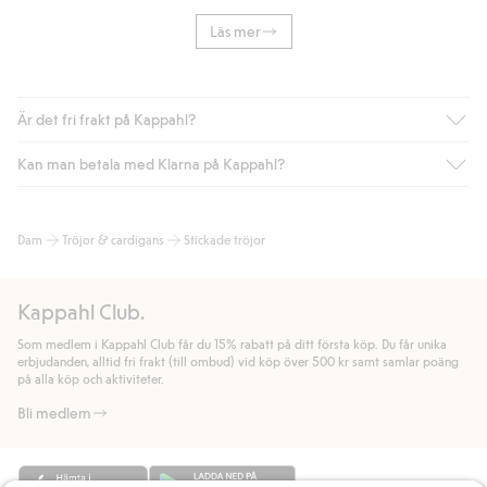
Läs mer
Är det fri frakt på Kappahl?
Kan man betala med Klarna på Kappahl?
Är du medlem i Kappahl Club har du alltid gratis frakt till butik
eller om du handlar för över 500kr med leverans till ombud
eller paketbox (gäller ej hemleverans). Frakten tas bort per
Ja, i samarbete med Klarna erbjuder vi smidig betalning med
Dam
Tröjor & cardigans
Stickade tröjor
automatik efter du loggat in och identifierats som medlem.
bland annat faktura och swish men även andra betalningssätt.
Genom att lämna information i kassan godkänner du Klarnas
Annars kostar frakten 39kr för ombudsleverans eller paketskåp
villkor. Genom att klicka på "Slutför köp" godkänner du Kappahls
(Instabox) och 59kr vid hemleverans oavsett hur mycket du
Kappahl Club.
allmänna villkor.
Läs mer om Klarnas betalningsvillkor
(extern
handlar för.
länk).
Som medlem i Kappahl Club får du 15% rabatt på ditt första köp. Du får unika
Läs mer
Läs mer
erbjudanden, alltid fri frakt (till ombud) vid köp över 500 kr samt samlar poäng
på alla köp och aktiviteter.
Bli medlem