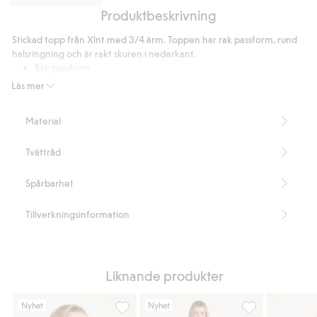
Produktbeskrivning
Wide
jeans
Stickad topp från Xlnt med 3/4 ärm. Toppen har rak passform, rund
high
halsringning och är rakt skuren i nederkant.
waist
Rak passform
Rund halsringning
Läs mer
Längd 64 cm i storlek XL
Denna produkt innehåller 65% återvunnen polyester
Material
Artikelnummer
:
901827
Blended Recycled Polyester
Tvättråd
Spårbarhet
Tillverkningsinformation
Liknande produkter
Nyhet
Nyhet