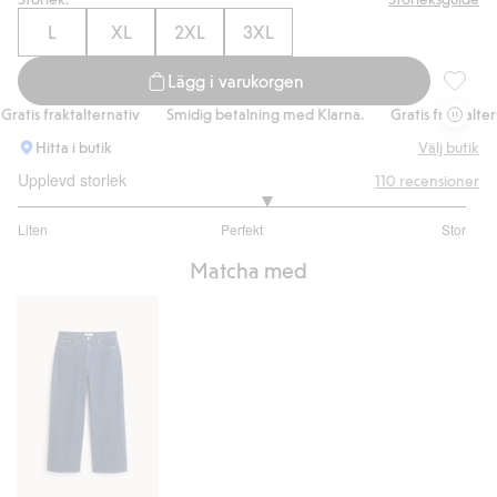
L
XL
2XL
3XL
Lägg i varukorgen
Stickad 
tis fraktalternativ
Smidig betalning med Klarna.
Gratis fraktalternat
Hitta i butik
Välj butik
Upplevd storlek
110
recensioner
3.216867469879518
Liten
Perfekt
Stor
utav
Baserat
5
Matcha med
på
83
betyg