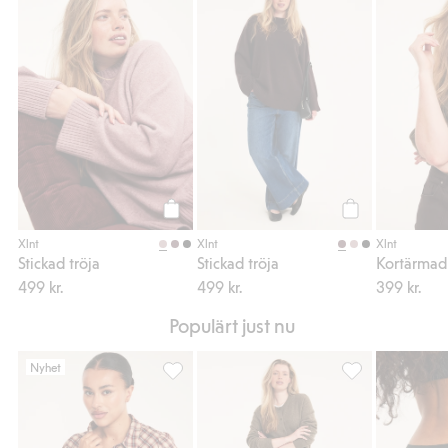
Stickad tröja, Lägg till i favoriter
Stickad tröja, Läg
Köp
Köp
Xlnt
Xlnt
Xlnt
Stickad tröja
Stickad tröja
Kortärmad 
499 kr.
499 kr.
399 kr.
Populärt just nu
Nyhet
Rutig skjorta, Lägg till i favoriter
Stickad kofta, Läg