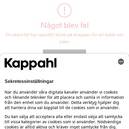
Något blev fel
Ett okänt fel har uppstått, klicka på knappen för att ladda om
sidan.
Ladda om sidan