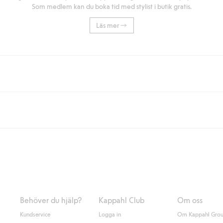
Som medlem kan du boka tid med stylist i butik gratis.
Läs mer
eller om du handlar för över 500kr med leverans till ombud eller paketbox (g
Instabox) och 59kr vid hemleverans oavsett hur mycket du handlar för.
nd annat faktura och swish men även andra betalningssätt. Genom att lämna
s mer om Klarnas betalningsvillkor
(extern länk).
Behöver du hjälp?
Kappahl Club
Om oss
Kundservice
Logga in
Om Kappahl Gro