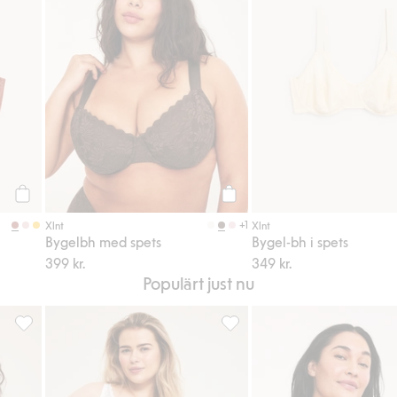
Köp
Köp
+1
Xlnt
Xlnt
Bygelbh med spets
Bygel-bh i spets
399 kr.
349 kr.
Populärt just nu
avoriter
Cheeky trosor i spets, Lägg till i favoriter
Vadderad bh i stretchig spets, 