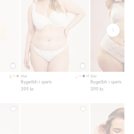
Köp
Köp
+1
Xlnt
Xlnt
Bygelbh i spets
Bygelbh i spets
399 kr.
399 kr.
Lägg till i favoriter
Minimizer bh, Lägg till i favoriter
Bygel-bh i spets, Lägg till i