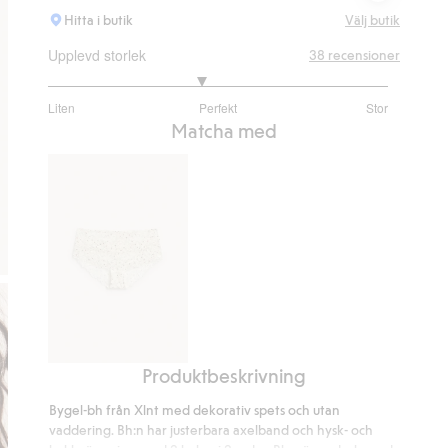
Hitta i butik
Välj butik
Upplevd storlek
38
recensioner
2.806451612903226
Liten
Perfekt
Stor
utav
Baserat
Matcha med
5
på
31
betyg
Produktbeskrivning
Hipstertrosa
i
Bygel-bh från Xlnt med dekorativ spets och utan
spets
vaddering. Bh:n har justerbara axelband och hysk- och