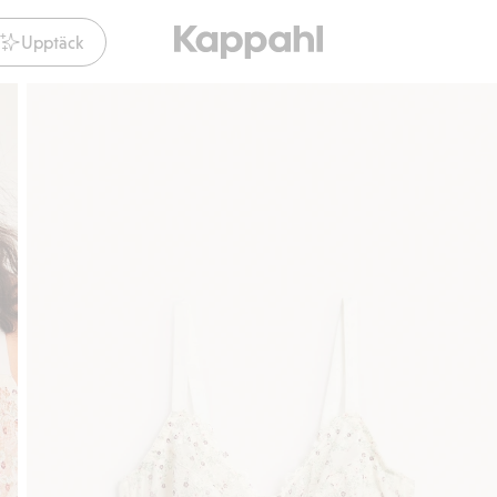
Upptäck
Gratis fraktalternativ
Smidig betalning med Klarna.
Gra