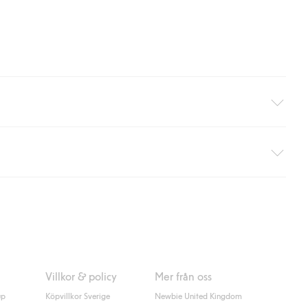
äller ej hemleverans). Frakten tas bort per automatik efter du
 information i kassan godkänner du Klarnas villkor. Genom att
Villkor & policy
Mer från oss
up
Köpvillkor Sverige
Newbie United Kingdom