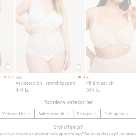
Köp
Köp
+1
+1
Xlnt
Xlnt
Vadderad bh i stretchig spets
Minimizer bh
449 kr.
399 kr.
Populära kategorier
Vadderad bh
Balconette bh
Bh topp
Push-up bh
Stylisthjälp?
r din garderob en inspirerande uppdatering? Behöver du tips på att hitta di