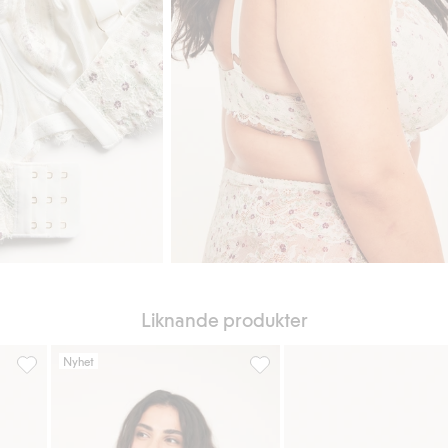
Liknande produkter
Nyhet
iter
Bygel-bh i spets, Lägg till i favoriter
Bygelbh med spets, Lägg till i