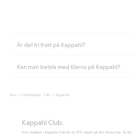
Är det fri frakt på Kappahl?
Kan man betala med Klarna på Kappahl?
Är du medlem i Kappahl Club har du alltid gratis frakt till butik 
loggat in och identifierats som medlem.
Annars kostar frakten 39kr för ombudsleverans eller paketskåp (
Ja, i samarbete med Klarna erbjuder vi smidig betalning med bla
Läs mer
Dam
Underkläder
Bh
Bygel bh
klicka på "Slutför köp" godkänner du Kappahls allmänna villkor.
Lä
Läs mer
Kappahl Club.
Som medlem i Kappahl Club får du 15% rabatt på ditt första köp. Du får