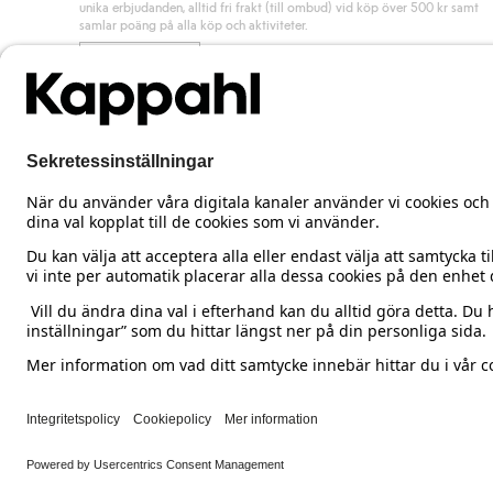
unika erbjudanden, alltid fri frakt (till ombud) vid köp över 500 kr samt
samlar poäng på alla köp och aktiviteter.
Bli medlem
Sweden
Ändra land
Cookies