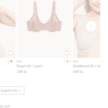
Köp
Köp
Xlnt
Xlnt
Bygel-bh i spets
Vadderad bh i stretch
349 kr.
449 kr.
Bygellös bh
n stil?