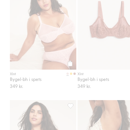
Köp
Xlnt
Xlnt
Bygel-bh i spets
Bygel-bh i spets
349 kr.
349 kr.
Hipstertrosa i spets, Lägg till i f