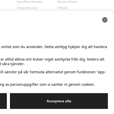
Köpvillkor Danmark
Newbie Global
Integritetspolicy
Affiliate
Cookiepolicy
Studentrabatt
Villkor #YesKappahl
#YesNewbie