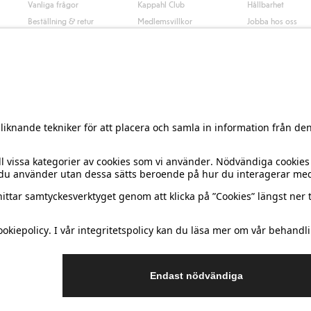
Vanliga frågor
Kappahl Club
Hållbarhet
Beställning & retur
Medlemsvillkor
Jobba hos oss
Kontakta oss
Press & nyheter
Hitta butik
Tillgänglighet
Presentkortssaldo
Personal styling
Ångra ditt köp