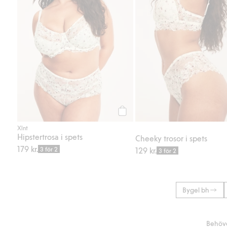
Köp
Xlnt
Hipstertrosa i spets
Cheeky trosor i spets
179 kr.
3 för 2
129 kr.
3 för 2
Bygel bh
Behöve