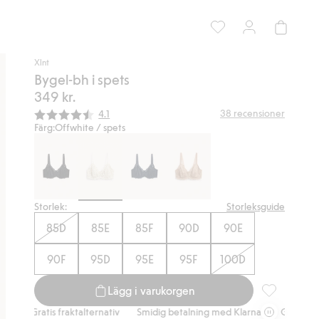
Xlnt
Bygel-bh i spets
349 kr.
Snittbetyg:
38
recensioner
4.1
Färg:
Offwhite / spets
Storlek:
Storleksguide
85D
85E
85F
90D
90E
90F
95D
95E
95F
100D
Lägg i varukorgen
Bygel-bh i sp
tis fraktalternativ
Smidig betalning med Klarna.
Gratis fraktalternat