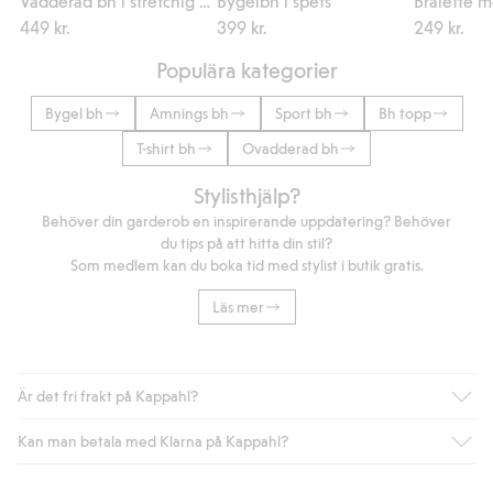
Vadderad bh i stretchig spets
Bygelbh i spets
Bralette m
449 kr.
399 kr.
249 kr.
Populära kategorier
Bygel bh
Amnings bh
Sport bh
Bh topp
T-shirt bh
Ovadderad bh
Stylisthjälp?
Behöver din garderob en inspirerande uppdatering? Behöver
du tips på att hitta din stil?
Som medlem kan du boka tid med stylist i butik gratis.
Läs mer
Är det fri frakt på Kappahl?
Kan man betala med Klarna på Kappahl?
Är du medlem i Kappahl Club har du alltid gratis frakt till butik
eller om du handlar för över 500kr med leverans till ombud