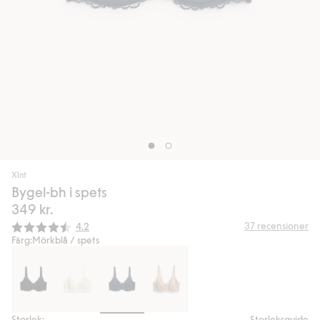
Xlnt
Bygel-bh i spets
349 kr.
Snittbetyg:
37
recensioner
4.2
Färg:
Mörkblå / spets
Storlek:
Storleksguide