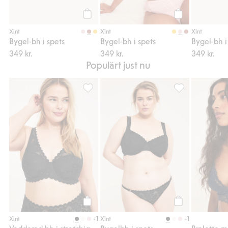
Köp
Köp
Xlnt
Xlnt
Xlnt
Bygel-bh i spets
Bygel-bh i spets
Bygel-bh i
349 kr.
349 kr.
349 kr.
Populärt just nu
Vadderad bh i stretchig spets, Lägg till i fa
Bygelbh i spets, 
Köp
Köp
+1
+1
Xlnt
Xlnt