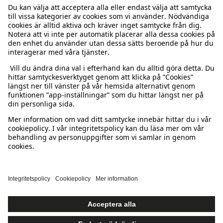
Vanliga frågor
Logga in
Om oss
Beställning & retur
Kappahl Club
Om Kappahl Group
Villkor & policy
Kontakta oss
Medlemsvillkor
Hållbarhet
Köpvillkor Sverige
Mer från oss
Hitta butik
Jobba hos oss
Köpvillkor Danmark
Newbie United Kingdom
Sweden
Ändra land
Presentkortssaldo
Press & nyheter
Integritetspolicy
Newbie Global
Personal styling
Cookies
Tillgänglighet
Cookiepolicy
Affiliate
Ångra ditt köp
Villkor #YesKappahl #YesNewbie
Studentrabatt