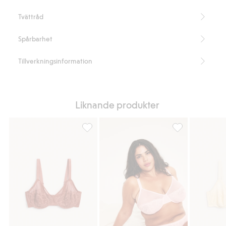
Artikelnummer
:
906636
Tvättråd
Blended Recycled Polyamide
Spårbarhet
Tillverkningsinformation
Liknande produkter
Bygel-bh i spets, Lägg till i favoriter
Bygel-bh i spets,