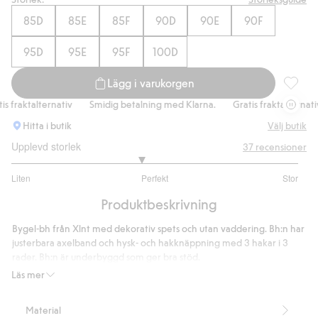
85D
85E
85F
90D
90E
90F
95D
95E
95F
100D
Lägg i varukorgen
Bygel-bh
fraktalternativ
Smidig betalning med Klarna.
Gratis fraktalternativ
Hitta i butik
Välj butik
Upplevd storlek
37
recensioner
2.806451612903226
Liten
Perfekt
Stor
utav
Baserat
5
Produktbeskrivning
på
31
Bygel-bh från Xlnt med dekorativ spets och utan vaddering. Bh:n har
betyg
justerbara axelband och hysk- och hakknäppning med 3 hakar i 3
rader. Bh:n är underbyggd som ger bra stöd.
Bygel
Läs mer
Ovadderad
Justerbara band
Material
Innehåller 84% återvunnen polyamid.