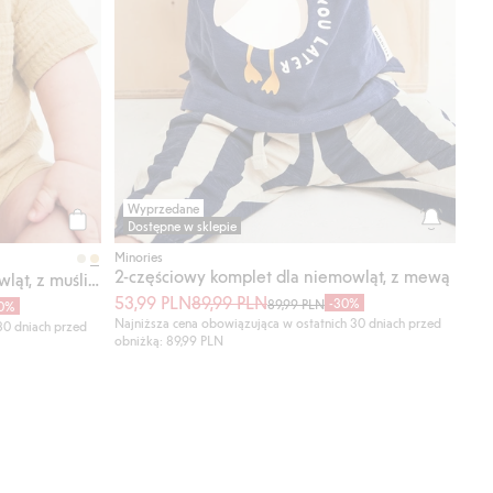
Wyprzedane
Dostępne w sklepie
Kup
Minories
2-częściowy komplet dla niemowląt, z mewą
2-częściowy komplet dla niemowląt, z muślinu
53,99 PLN
89,99 PLN
-30%
89,99 PLN
0%
Najniższa cena obowiązująca w ostatnich 30 dniach przed
30 dniach przed
obniżką: 89,99 PLN
odaj do listy ulubione