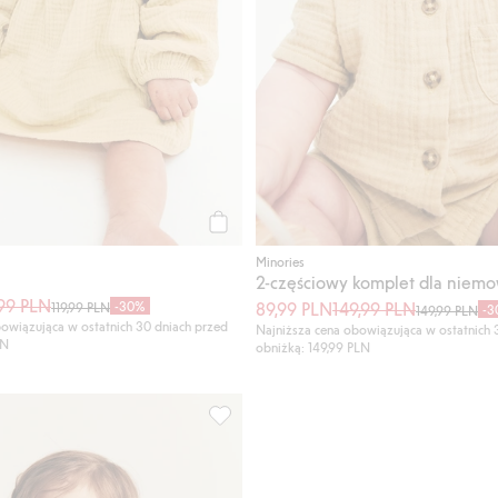
Kup
Minories
,99 PLN
-30%
89,99 PLN
149,99 PLN
119,99 PLN
-3
149,99 PLN
owiązująca w ostatnich 30 dniach przed
Najniższa cena obowiązująca w ostatnich 
LN
obniżką: 149,99 PLN
daj do listy ulubione
Komplet w drobne kwiaty, z muślinu, D