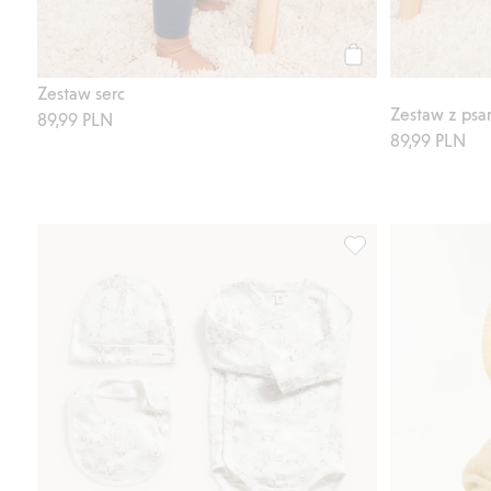
Kup
Zestaw serc
Zestaw z psa
89,99 PLN
89,99 PLN
Zestaw prezentowy d