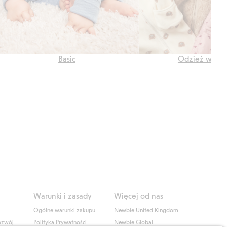
Basic
Odzież wierz
Warunki i zasady
Więcej od nas
Ogólne warunki zakupu
Newbie United Kingdom
ozwój
Polityka Prywatności
Newbie Global