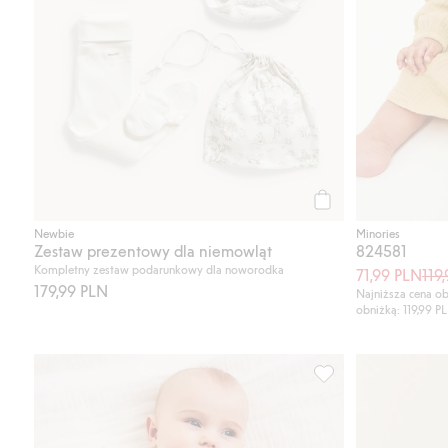
Kup
Newbie
Minories
Zestaw prezentowy dla niemowląt
824581
Kompletny zestaw podarunkowy dla noworodka
71,99 PLN
119
179,99 PLN
Najniższa cena ob
obniżką: 119,99 P
Zestaw w kwiaty, Do