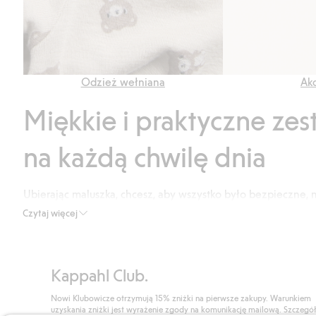
Odzież wełniana
Akc
Miękkie i praktyczne ze
na każdą chwilę dnia
Ubierając maluszka, chcesz, aby wszystko było bezpieczne, m
popularnym wyborem, ponieważ od razu łączą ze sobą elemen
Czytaj więcej
dla tych, którzy chcą ułatwić codzienność, nie rezygnując 
domowej zabawy, na wyjścia, jak i na spokojne drzemki, wy
skóry niemowlęcia.
Kappahl Club.
Zestawy dla niemowląt ułatwiają stworzenie podstawowej, ni
Nowi Klubowicze otrzymują 15% zniżki na pierwsze zakupy. Warunkiem
do siebie pasują. Wielu rodziców ceni to, że nie muszą zas
uzyskania zniżki jest wyrażenie zgody na komunikację mailową. Szczegó