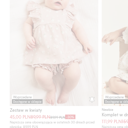
Wyprzedane
Wyprzedane
Dostępne w sklepie
Dostępne w skl
Zestaw w kwiaty
Newbie
Komplet w dr
45,00 PLN
89,99 PLN
-30%
89,99 PLN
111,99 PLN
15
Najniższa cena obowiązująca w ostatnich 30 dniach przed
obniżką: 89,99 PLN
Najniższa cena ob