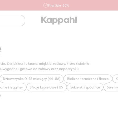
Final Sale -30%
Ważne przy zakupie min. 2 sztuk produktów włączonych w
ofertę, również z działu outlet do 10.8 w sklepach Kappahl i
Newbie oraz na kappahl.com. Ofert nie łączymy
Kobieta
Mężczyzna
Dziecko
Niemowlę
Newbie
ę
cie. Znajdziesz tu ładne, miękkie zestawy, które świetnie
ane, wygodne i gotowe do zabawy oraz odpoczynku.
Dziewczynka 0–18 miesięcy (44–86)
Bielizna termiczna i fleece
K
dnie i legginsy
Stroje kąpielowe i UV
Sukienki i spódnice
Swetry