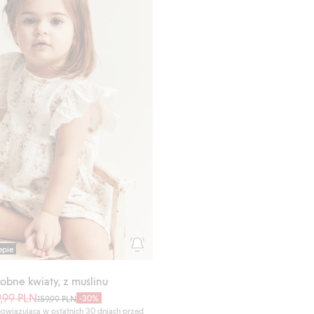
epie
obne kwiaty, z muślinu
9,99 PLN
-30%
159,99 PLN
owiązująca w ostatnich 30 dniach przed