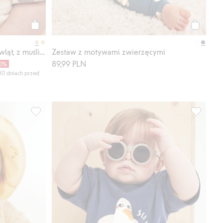
Kup
Kup
2-częściowy komplet dla niemowląt, z muślinu
Zestaw z motywami zwierzęcymi
89,99 PLN
0%
30 dniach przed
2-częściowy komplet dla niemowląt, z muślinu, Dodaj do l
2-częścio