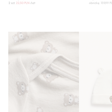
2 szt.
22,50 PLN
/szt
obniżką: 159,99 