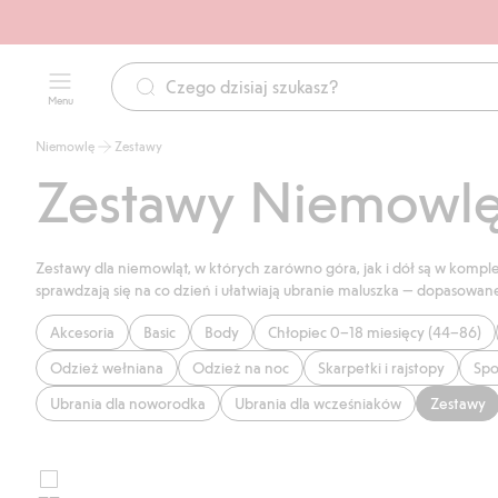
Menu
Niemowlę
Zestawy
Zestawy Niemowl
Zestawy dla niemowląt, w których zarówno góra, jak i dół są w komple
sprawdzają się na co dzień i ułatwiają ubranie maluszka — dopasow
Akcesoria
Basic
Body
Chłopiec 0–18 miesięcy (44–86)
Odzież wełniana
Odzież na noc
Skarpetki i rajstopy
Spo
Ubrania dla noworodka
Ubrania dla wcześniaków
Zestawy
Duże
Wybierz