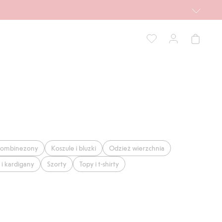
ombinezony
Koszule i bluzki
Odzież wierzchnia
 i kardigany
Szorty
Topy i t-shirty