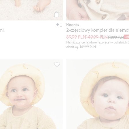
Kup
Minories
mi
89,99 PLN
149,99 PLN
-3
149,99 PLN
Najniższa cena obowiązująca w ostatnich 
obniżką: 149,99 PLN
la niemowląt, Dodaj do listy ulubione
824581, Dodaj do listy ulubione