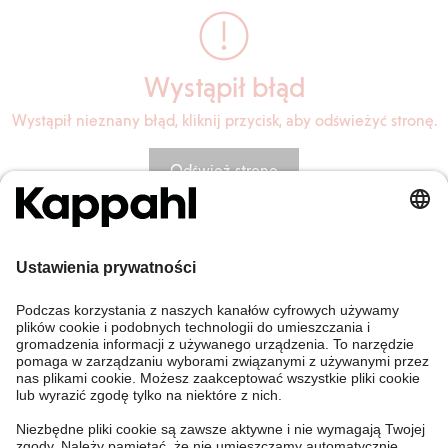
Wystąpił błąd
Wystąpił nieznany błąd, kliknij przycisk, aby odświeżyć stronę.
Odśwież stronę