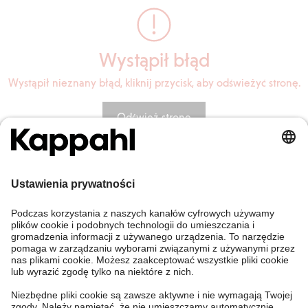
Wystąpił błąd
Wystąpił nieznany błąd, kliknij przycisk, aby odświeżyć stronę.
Odśwież stronę