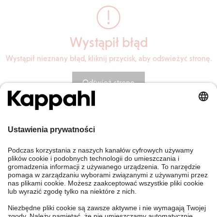
Wystąpił błąd
Wystąpił nieznany błąd, kliknij przycisk, aby odświeżyć stronę.
Odśwież stronę