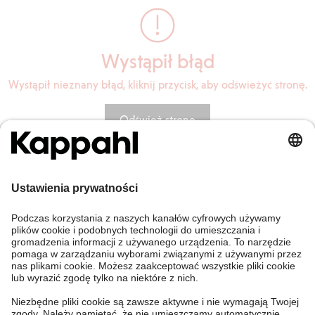
Wystąpił błąd
Wystąpił nieznany błąd, kliknij przycisk, aby odświeżyć stronę.
Odśwież stronę