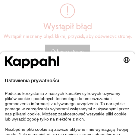
Wystąpił błąd
Wystąpił nieznany błąd, kliknij przycisk, aby odświeżyć stronę.
Odśwież stronę