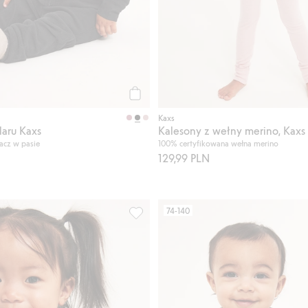
Kup
Kaxs
laru Kaxs
Kalesony z wełny merino, Kaxs
acz w pasie
100% certyfikowana wełna merino
129,99 PLN
74-140
 niemowląt, Dodaj do listy ulubione
Koszulka z długimi rękawami, z wełny 