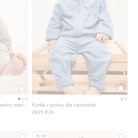
Kup
Kup
Kurtka z polaru, dla niemowląt
Koszulka z długimi rękawami, z wełny merino, Kaxs
69,99 PLN
74-140