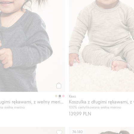
Kup
Kaxs
Koszulka z długimi rękawami, z wełny merino, Kaxs
na wełna merino
100% certyfikowana wełna merino
139,99 PLN
74-140