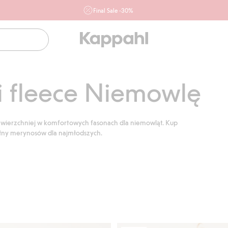
Final Sale -30%
Ważne przy zakupie min. 2 sztuk produktów włączonych w
ofertę, również z działu outlet do 10.8 w sklepach Kappahl i
Newbie oraz na kappahl.com. Ofert nie łączymy
Kobieta
Mężczyzna
Dziecko
Niemowlę
Newbie
 i fleece Niemowlę
ży wierzchniej w komfortowych fasonach dla niemowląt. Kup
ełny merynosów dla najmłodszych.