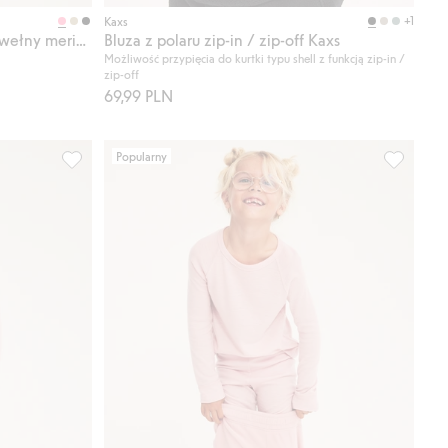
Kup
Kup
+1
Kaxs
Koszulka z długimi rękawami, z wełny merino, Kaxs
Bluza z polaru zip-in / zip-off Kaxs
Możliwość przypięcia do kurtki typu shell z funkcją zip-in /
zip-off
69,99 PLN
Popularny
ulubione
Kalesony z wełny merino, Kaxs, Dodaj do listy ulubione
Spodnie z