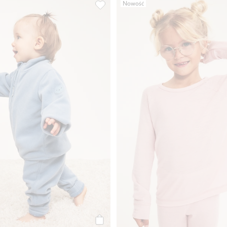
Nowość
n / zip-off Kaxs, Dodaj do listy ulubione
Spodnie polarowe, Dodaj do listy ulub