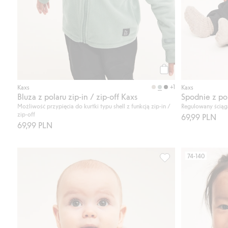
Kup
+1
Kaxs
Kaxs
Bluza z polaru zip-in / zip-off Kaxs
Spodnie z po
Możliwość przypięcia do kurtki typu shell z funkcją zip-in /
Regulowany ściąg
zip-off
69,99 PLN
69,99 PLN
74-140
Kurtka z polaru, dla