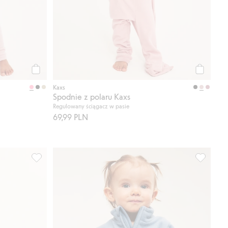
Kup
Kup
Kaxs
Spodnie z polaru Kaxs
Regulowany ściągacz w pasie
69,99 PLN
merino, Kaxs, Dodaj do listy ulubione
Koszulka z długimi rękawami, z wełny merino, Kaxs, Doda
Kurtka z 