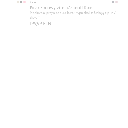
Kaxs
Polar zimowy zip-in/zip-off Kaxs
Możliwość przypięcia do kurtki typu shell z funkcją zip-in /
zip-off
199,99 PLN