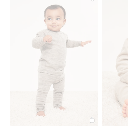
Kalesony z wełny me
Kup