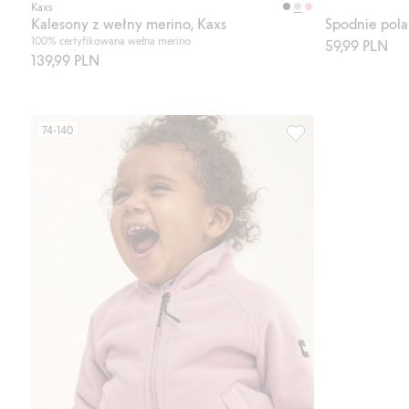
Kaxs
Kalesony z wełny merino, Kaxs
Spodnie pol
100% certyfikowana wełna merino
59,99 PLN
139,99 PLN
74-140
Polar zimowy zip-in/