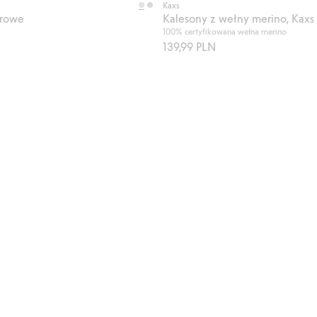
Kaxs
arowe
Kalesony z wełny merino, Kaxs
100% certyfikowana wełna merino
139,99 PLN
zip-off Kaxs, Dodaj do listy ulubione