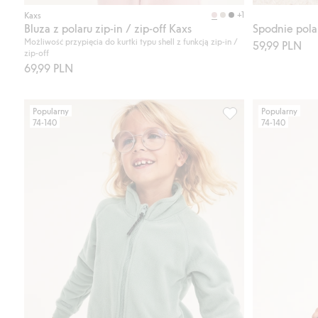
Kup
+1
Kaxs
Bluza z polaru zip-in / zip-off Kaxs
Spodnie pol
Możliwość przypięcia do kurtki typu shell z funkcją zip-in /
59,99 PLN
zip-off
69,99 PLN
Popularny
Popularny
74-140
74-140
Bluza z polaru zip-i