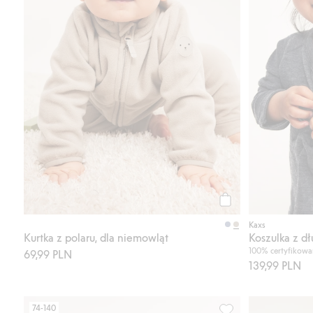
Kup
Kaxs
Kurtka z polaru, dla niemowląt
100% certyfikowa
69,99 PLN
139,99 PLN
74-140