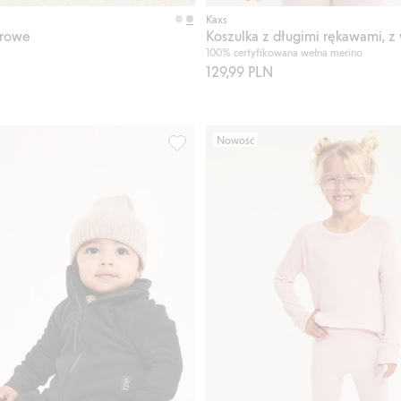
Kup
Kaxs
arowe
100% certyfikowana wełna merino
129,99 PLN
Nowość
n / zip-off Kaxs, Dodaj do listy ulubione
Spodnie z polaru Kaxs, Dodaj do listy 