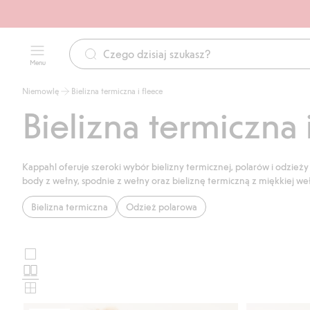
Menu
Niemowlę
Bielizna termiczna i fleece
Bielizna termiczna
Kappahl oferuje szeroki wybór bielizny termicznej, polarów i odzie
body z wełny, spodnie z wełny oraz bieliznę termiczną z miękkiej w
Bielizna termiczna
Odzież polarowa
Duże
Wybierz
zdjęcia
Standardowe
układ
zdjęcia
Małe
karty
zdjęcia