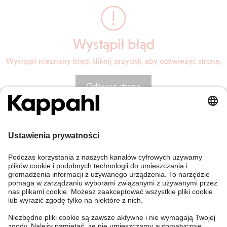
Wystąpił błąd
Wystąpił nieznany błąd, kliknij przycisk, aby odświeżyć stronę.
Odśwież stronę