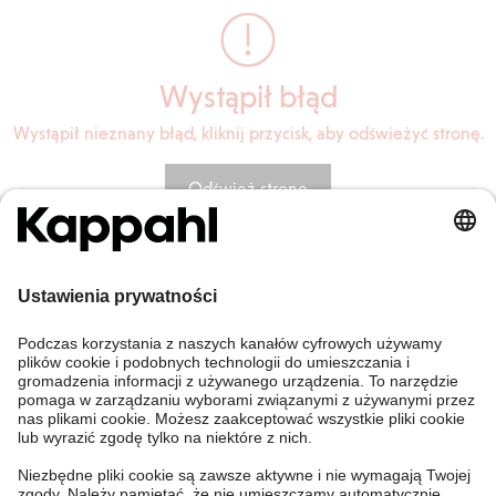
Wystąpił błąd
Wystąpił nieznany błąd, kliknij przycisk, aby odświeżyć stronę.
Odśwież stronę