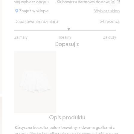
ej wybierz opcję +
Klubowiczu darmowa dostawa od 150 zł
Kup tera
Znajdź w sklepie
Wybierz sklep
Dopasowanie rozmiaru
54
recenzji
3.142857142857143
Za mały
Idealny
Za duży
na
Na
Dopasuj z
5
podstawie
42
głosów
Opis produktu
Bokserki
2-
Klasyczna koszulka polo z bawełny, z dwoma guzikami z
pak
przodu. Męska koszulka polo o prążkowanej strukturze na