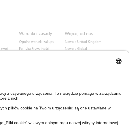
Warunki i zasady
Więcej od nas
Ogólne warunki zakupu
Newbie United Kingdom
ozwój
Polityka Prywatności
Newbie Global
Polityka plików cookie
Affiliate
i
Warunki #YesKappahl
#YesNewbie
wa