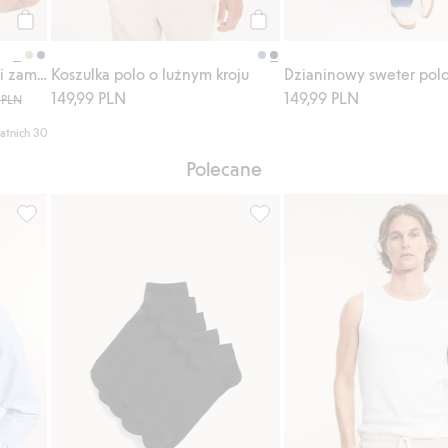
Kup
Kup
Bluza z krótkimi rękawami i zamkiem błyskawicznym
Koszulka polo o luźnym kroju
149,99 PLN
149,99 PLN
 PLN
atnich 30
Polecane
ione
Koszula oxford w paski, regular fit, Dodaj do listy ulubione
Skarpetki-stopki, 5-pak, Dodaj