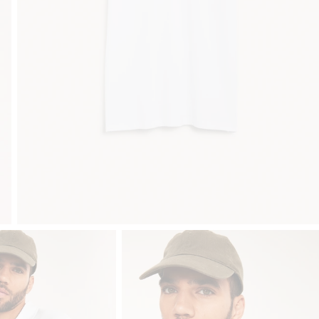
Klubowiczu darmowa dostawa od 150 zł
Kup teraz, a zapłać późni