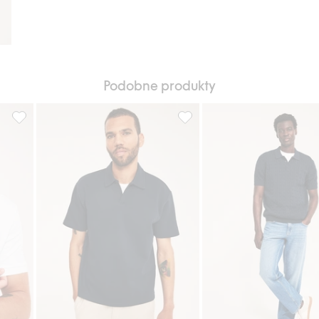
Podobne produkty
 wzorem, Dodaj do listy ulubione
Bluza z krótkimi rękawami i zamkiem błyskawicznym, Dodaj do l
Koszulka polo o luźnym kroju,