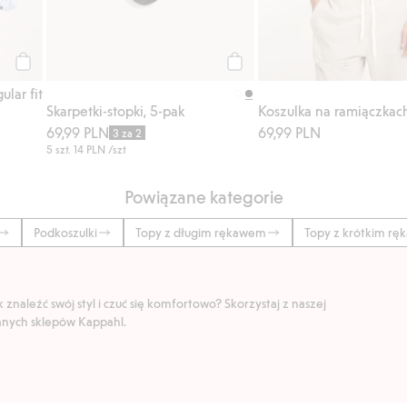
Kup
Kup
ular fit
Skarpetki-stopki, 5-pak
Koszulka na ramiączkac
69,99 PLN
69,99 PLN
3 za 2
5 szt.
14 PLN
/szt
Powiązane kategorie
Podkoszulki
Topy z długim rękawem
Topy z krótkim r
znaleźć swój styl i czuć się komfortowo? Skorzystaj z naszej
ranych sklepów Kappahl.