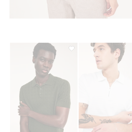
Dzianinowy golf z warkoczowym