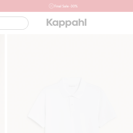
Final Sale -30%
Ważne przy zakupie min. 2 sztuk produktów włączonych w
ofertę, również z działu outlet do 10.8 w sklepach Kappahl i
Newbie oraz na kappahl.com. Ofert nie łączymy
Kobieta
Mężczyzna
Dziecko
Niemowlę
Newbie