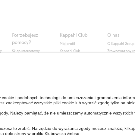
Potrzebujesz
Kappahl Club
O nas
pomocy?
Mój profil
O Kappahl Group
ły
Sklep internetowy
Kappahl Club
Zrównoważony r
Częste pytania
Warunki członkostwa
Praca u nas
Twoje zamówienie
Prasa i aktualnośc
Skontaktuj się z nami
Dostępność cyfro
Znajdź sklep
Sprawdź saldo karty
upominkowej
Personal Styling
Odstąp od umowy