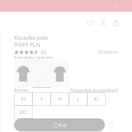
Koszulka polo
99,99 PLN
Średnia ocena:
54
recenzji
4.5
Kolor:
Biały / jednolite
Rozmiar:
Przewodnik po rozmiarach
XS
S
M
L
XL
2XL
Kup
Koszulka pol