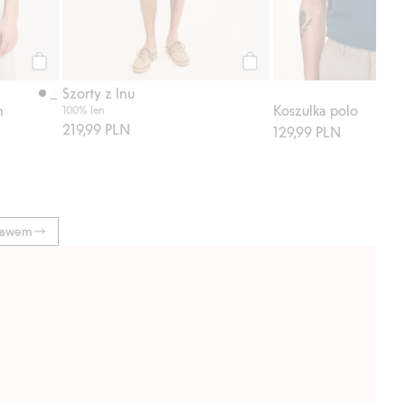
Kup
Kup
Szorty z lnu
h
Koszulka polo
100% len
219,99 PLN
129,99 PLN
ękawem