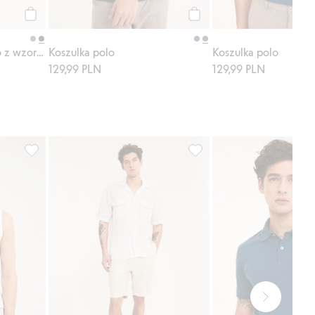
Kup
Kup
Dzianinowy sweter polo z wzorem warkoczowym
Koszulka polo
Koszulka polo
129,99 PLN
129,99 PLN
 do listy ulubione
Koszulka na ramiączkach, Dodaj do listy ulubione
Szorty z lnu, Dodaj do list