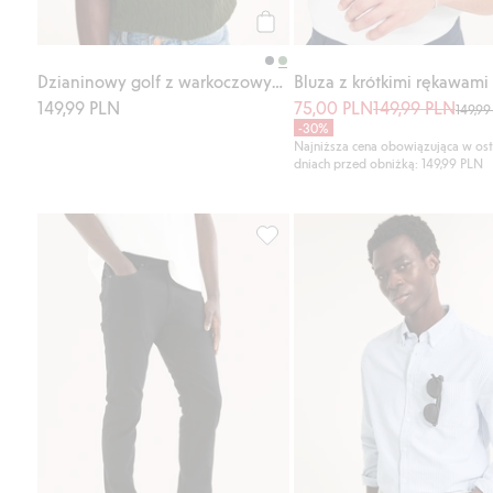
Kup
Dzianinowy golf z warkoczowym wzorem
149,99 PLN
75,00 PLN
149,99 PLN
149,99
-30%
Najniższa cena obowiązująca w ost
dniach przed obniżką: 149,99 PLN
Dżinsy Slim, Dodaj do listy ulub