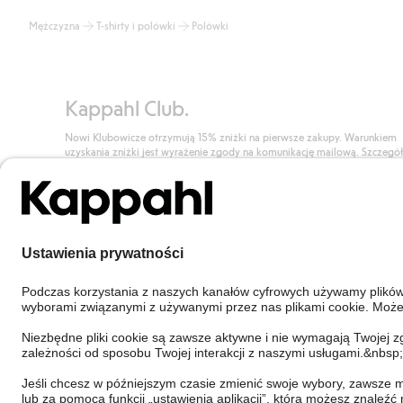
Mężczyzna
T-shirty i polówki
Polówki
Kappahl Club.
Nowi Klubowicze otrzymują 15% zniżki na pierwsze zakupy. Warunkiem
uzyskania zniżki jest wyrażenie zgody na komunikację mailową. Szczegó
znajdują się tutaj.
Dołącz do Klubu!
Poland
Zmień kraj