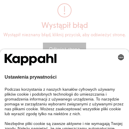
Wystąpił błąd
Wystąpił nieznany błąd, kliknij przycisk, aby odświeżyć stronę.
Odśwież stronę