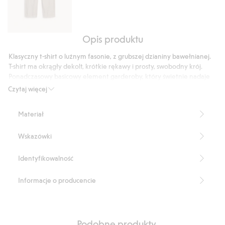
Opis produktu
Spodnie
z
Klasyczny t-shirt o luźnym fasonie, z grubszej dzianiny bawełnianej.
mieszanki
T-shirt ma okrągły dekolt, krótkie rękawy i prosty, swobodny krój.
lnu,
Ponadczasowy basicowy element garderoby, który świetnie nadaje
o
się do noszenia przez cały rok.
Czytaj więcej
Luźny fason
regularnym
Okrągły dekolt
kroju
Materiał
Krótkie rękawy
Wysoka gramatura 240 g/m²
Wskazówki
Długość: 73 cm w rozmiarze M
Numer artykułu
:
902114
Identyfikowalność
Informacje o producencie
Podobne produkty