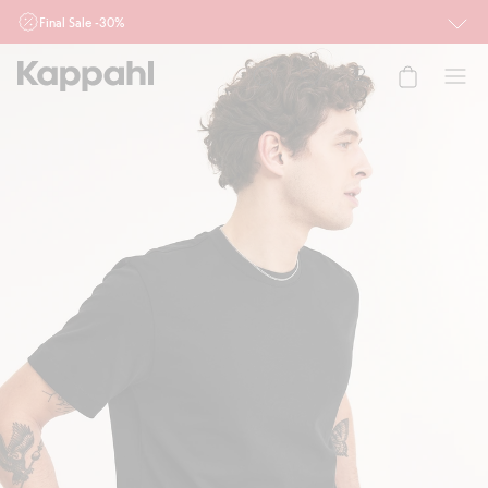
Final Sale -30%
Ważne przy zakupie min. 2 sztuk produktów włączonych w ofertę, również z
działu outlet do 10.8 w sklepach Kappahl i Newbie oraz na kappahl.com. Ofert
nie łączymy
Kobieta
Mężczyzna
Dziecko
Niemowlę
Newbie