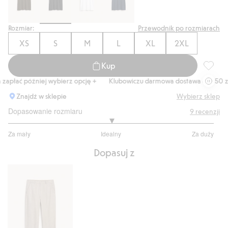
Rozmiar:
Przewodnik po rozmiarach
XS
S
M
L
XL
2XL
Kup
Luźny t
apłać później wybierz opcję +
Klubowiczu darmowa dostawa od 150 zł
Znajdź w sklepie
Wybierz sklep
Dopasowanie rozmiaru
9
recenzji
3
Za mały
Idealny
Za duży
na
Na
5
Dopasuj z
podstawie
6
głosów