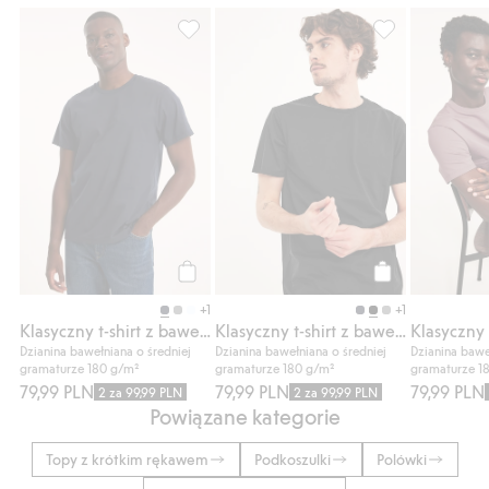
Klasyczny t-shirt z bawełny, Dodaj do list
Klasyczny t-shir
Kup
Kup
+1
+1
Klasyczny t-shirt z bawełny
Klasyczny t-shirt z bawełny
Dzianina bawełniana o średniej
Dzianina bawełniana o średniej
Dzianina bawe
gramaturze 180 g/m²
gramaturze 180 g/m²
gramaturze 1
79,99 PLN
79,99 PLN
79,99 PLN
2 za 99,99 PLN
2 za 99,99 PLN
Powiązane kategorie
Topy z krótkim rękawem
Podkoszulki
Polówki