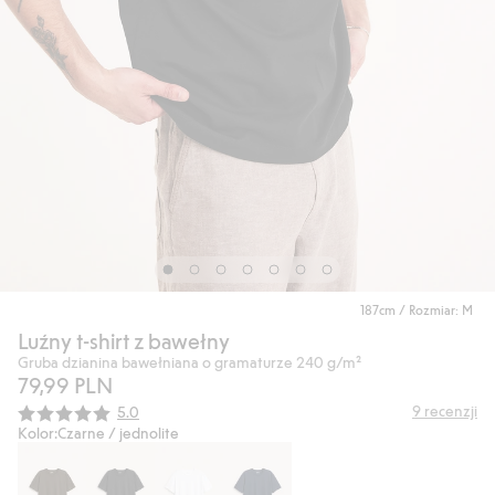
187cm / Rozmiar: M
Luźny t-shirt z bawełny
Gruba dzianina bawełniana o gramaturze 240 g/m²
79,99 PLN
Średnia ocena:
9
recenzji
5.0
Kolor:
Czarne / jednolite