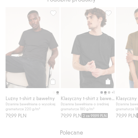
Luźny t-shirt z bawełny, Dodaj do listy ul
Klasyczny t-shir
Kup
Kup
+1
Luźny t-shirt z bawełny
Klasyczny t-shirt z bawełny
Dzianina bawełniana o wysokiej
Dzianina bawełniana o średniej
Dzianina bawe
gramaturze 220 g/m²
gramaturze 180 g/m²
gramaturze 1
79,99 PLN
79,99 PLN
79,99 PLN
2 za 99,99 PLN
Polecane