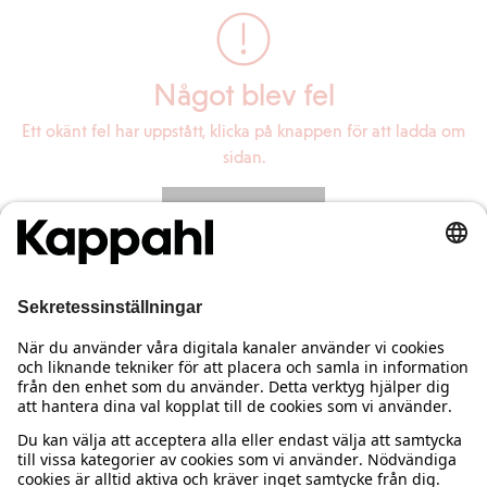
Något blev fel
Ett okänt fel har uppstått, klicka på knappen för att ladda om
sidan.
Ladda om sidan