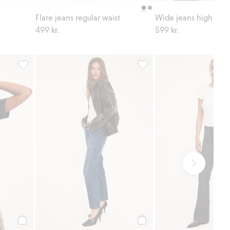
Flare jeans regular waist
Wide jeans high wais
499 kr.
599 kr.
till i favoriter
T-shirt, Lägg till i favoriter
Straight jeans high waist non
Köp
Köp