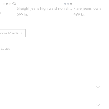
+12
Straight jeans high waist non stretch
Flare jeans low waist
m
599 kr.
499 kr.
Loose & wide
n stil?
äller ej hemleverans). Frakten tas bort per automatik efter du