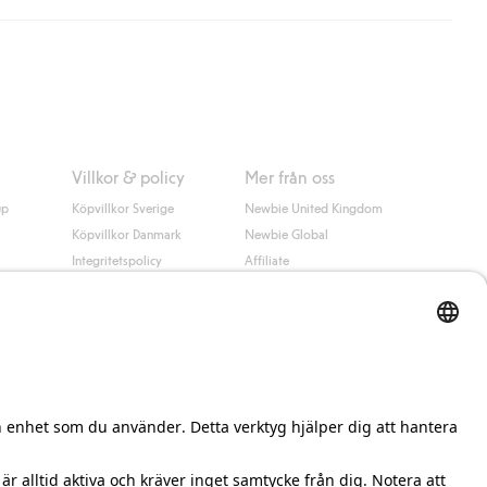
 information i kassan godkänner du Klarnas villkor. Genom att
Villkor & policy
Mer från oss
up
Köpvillkor Sverige
Newbie United Kingdom
Köpvillkor Danmark
Newbie Global
Integritetspolicy
Affiliate
Cookiepolicy
Studentrabatt
Villkor #YesKappahl
#YesNewbie