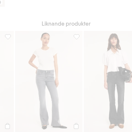
8
Liknande produkter
l i favoriter
Flare jeans low waist, Lägg till i favoriter
Flare jeans low waist, Lägg till
Köp
Köp