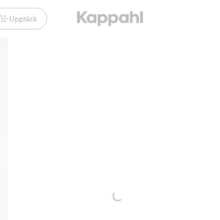
Upptäck
Gratis fraktalternativ
Smidig betalning med Klarna.
Gratis fraktal