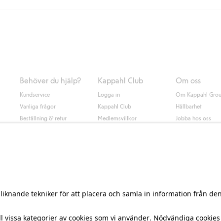
Instabox) och 59kr vid hemleverans oavsett hur mycket du handlar för.
nd annat faktura och swish men även andra betalningssätt. Genom att lämna
s mer om Klarnas betalningsvillkor
(extern länk).
Behöver du hjälp?
Kappahl Club
Om oss
Kundservice
Logga in
Om Kappahl Gro
Vanliga frågor
Kappahl Club
Hållbarhet
Beställning & retur
Medlemsvillkor
Jobba hos oss
Kontakta oss
Press & nyheter
Hitta butik
Tillgänglighet
Presentkortssaldo
Personal styling
Ångra ditt köp