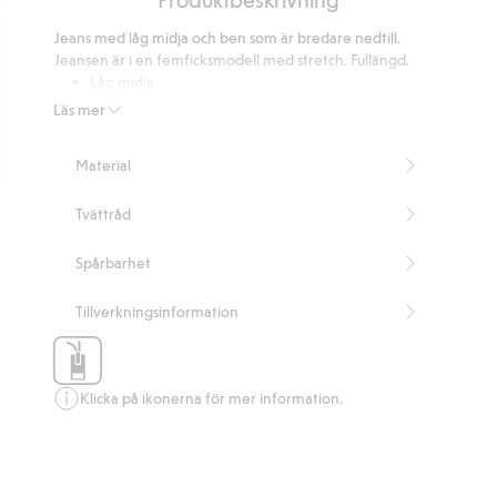
Jeans med låg midja och ben som är bredare nedtill.
Jeansen är i en femficksmodell med stretch. Fullängd.
Låg midja
Femficksmodell
Läs mer
Stretch
Gylf med dragkedja och knapp
Material
Innerbenslängd 82 cm i storlek 38
Artikelnummer
:
308270
Tvättråd
Spårbarhet
Tillverkningsinformation
Klicka på ikonerna för mer information.