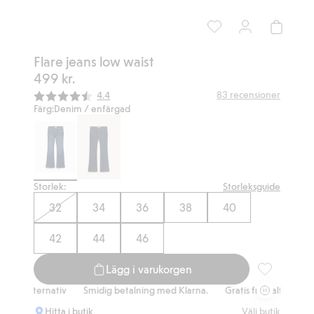
Flare jeans low waist
499 kr.
Snittbetyg:
83
recensioner
4.4
Färg:
Denim / enfärgad
Storlek:
Storleksguide
32
34
36
38
40
42
44
46
Lägg i varukorgen
Flare jeans l
ternativ
Smidig betalning med Klarna.
Gratis fraktalternativ
Smid
Hitta i butik
Välj butik