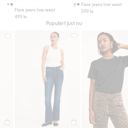
Flare jeans low waist
Flare jeans low waist
599 kr.
499 kr.
Populärt just nu
 i favoriter
Flare jeans low waist, Lägg till i favoriter
Flare jeans regular waist, Lägg 
Köp
Köp