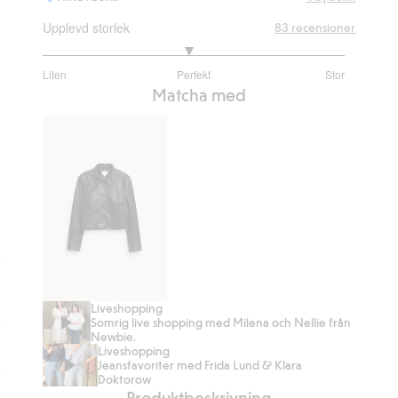
Upplevd storlek
83
recensioner
2.940298507462686
Liten
Perfekt
Stor
utav
Baserat
Matcha med
5
på
67
betyg
Liveshopping
Kort
Somrig live shopping med Milena och Nellie från
jacka
Newbie.
Liveshopping
i
Jeansfavoriter med Frida Lund & Klara
skinnimitation
Doktorow
Produktbeskrivning