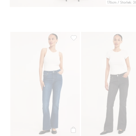
176cm / Storlek: 3
Flare jeans regular waist, Lägg til
Köp