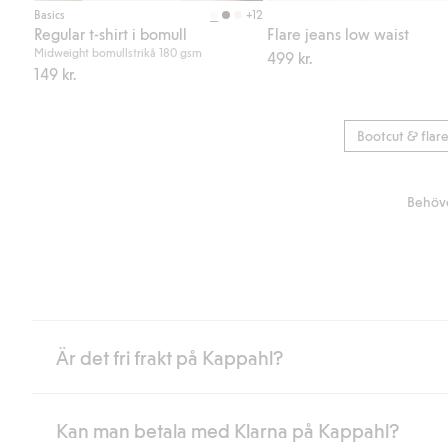
+12
Basics
Regular t-shirt i bomull
Flare jeans low waist
Midweight bomullstrikå 180 gsm
499 kr.
149 kr.
Bootcut & flar
Behöve
Är det fri frakt på Kappahl?
Kan man betala med Klarna på Kappahl?
Är du medlem i Kappahl Club har du alltid gratis frakt till butik 