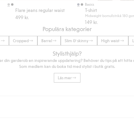
Basics
Flare jeans regular waist
T-shirt
Midweight bomullstrikå 180 gs
499 kr.
149 kr.
Populära kategorier
e
Cropped
Barrel
Slim & skinny
High waist
Stylisthjälp?
r din garderob en inspirerande uppdatering? Behöver du tips på att hitta di
Som medlem kan du boka tid med stylist i butik gratis.
Läs mer
eller om du handlar för över 500kr med leverans till ombud eller paketbox (g