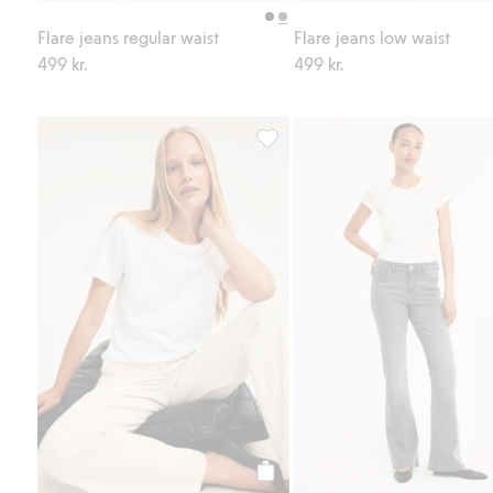
Flare jeans regular waist
Flare jeans low waist
499 kr.
499 kr.
Regular t-shirt i bomull, Lägg till
Köp