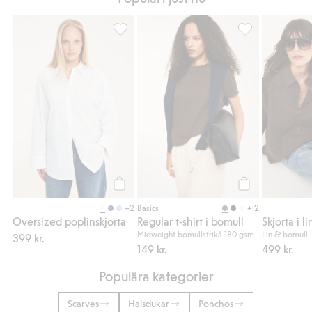
Oversized poplinskjorta, Lägg till i favorit
Regular t-shirt i
Köp
Köp
+2
+12
Basics
Oversized poplinskjorta
Regular t-shirt i bomull
Skjorta i 
Midweight bomullstrikå 180 gsm
Lin & bomull
399 kr.
149 kr.
499 kr.
Populära kategorier
Scarves
Halsdukar
Ponchos