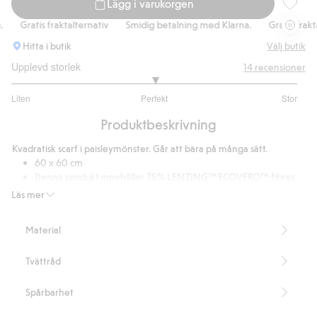
Lägg i varukorgen
Paisleym
Gratis fraktalternativ
Smidig betalning med Klarna.
Gratis fraktal
Hitta i butik
Välj butik
Upplevd storlek
14
recensioner
3
Liten
Perfekt
Stor
utav
Baserat
5
Produktbeskrivning
på
14
Kvadratisk scarf i paisleymönster. Går att bära på många sätt.
betyg
60 x 60 cm
Denna produkt innehåller 75% LENZING™ ECOVERO™-fibrer.
Artikelnummer
:
478412
Läs mer
Material
Tvättråd
Spårbarhet