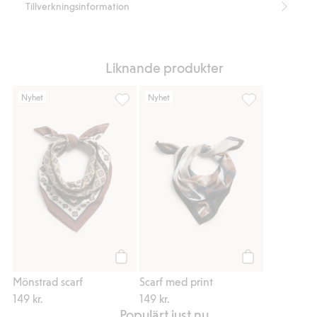
Tillverkningsinformation
Liknande produkter
Nyhet
Nyhet
Mönstrad scarf, Lägg till i favoriter
Scarf med print, 
Köp
Köp
Mönstrad scarf
Scarf med print
149 kr.
149 kr.
Populärt just nu