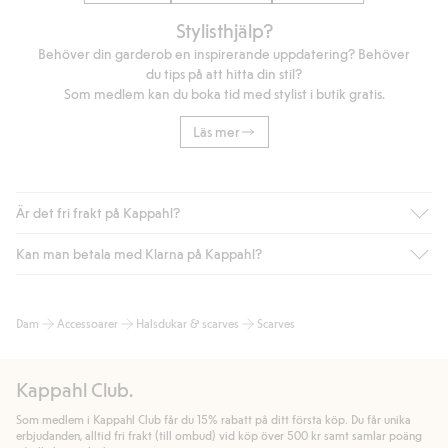
Stylisthjälp?
Behöver din garderob en inspirerande uppdatering? Behöver
du tips på att hitta din stil?
Som medlem kan du boka tid med stylist i butik gratis.
Läs mer
Är det fri frakt på Kappahl?
Kan man betala med Klarna på Kappahl?
Är du medlem i Kappahl Club har du alltid gratis frakt till butik
eller om du handlar för över 500kr med leverans till ombud
eller paketbox (gäller ej hemleverans). Frakten tas bort per
Ja, i samarbete med Klarna erbjuder vi smidig betalning med
Dam
Accessoarer
Halsdukar & scarves
Scarves
automatik efter du loggat in och identifierats som medlem.
bland annat faktura och swish men även andra betalningssätt.
Genom att lämna information i kassan godkänner du Klarnas
Annars kostar frakten 39kr för ombudsleverans eller paketskåp
villkor. Genom att klicka på "Slutför köp" godkänner du Kappahls
(Instabox) och 59kr vid hemleverans oavsett hur mycket du
Kappahl Club.
allmänna villkor.
Läs mer om Klarnas betalningsvillkor
(extern
handlar för.
länk).
Som medlem i Kappahl Club får du 15% rabatt på ditt första köp. Du får unika
Läs mer
Läs mer
erbjudanden, alltid fri frakt (till ombud) vid köp över 500 kr samt samlar poäng