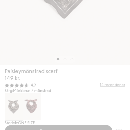
Paisleymönstrad scarf
149 kr.
Snittbetyg:
14
recensioner
4.9
Färg:
Mörkbrun / mönstrad
Storlek:
ONE SIZE