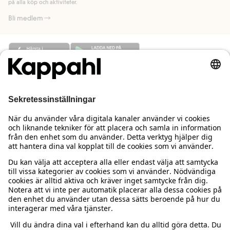
på alla köp och aktiviteter.
Bli medlem
Behöver du hjälp?
Kundservice
Kappahl Club
Vanliga frågor
Logga in
Om oss
Beställning & retur
Kappahl Club
Om Kappahl Group
Villkor & policy
Kontakta oss
Medlemsvillkor
Hållbarhet
Köpvillkor Sverige
Mer från oss