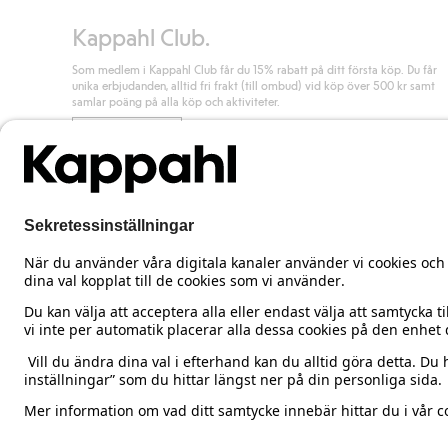
Kappahl Club.
Som medlem i Kappahl Club får du 15% rabatt på ditt första köp. Du får
unika erbjudanden, alltid fri frakt (till ombud) vid köp över 500 kr samt
samlar poäng på alla köp och aktiviteter.
Bli medlem
Sweden
Ändra land
Cookies