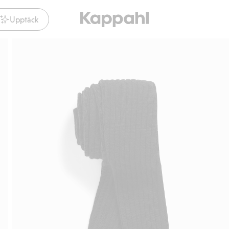
Upptäck
Gratis fraktalternativ
Smidig betalning m