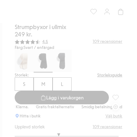
Strumpbyxor i ullmix
249 kr.
Snittbetyg:
109
recensioner
4.5
Färg:
Svart / enfärgad
Storlek:
Storleksguide
S
M
L
Lägg i varukorgen
Strumpbyxor i
ed Klarna.
Gratis fraktalternativ
Smidig betalning med Klarna.
G
Hitta i butik
Välj butik
Upplevd storlek
109
recensioner