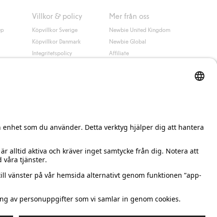
Villkor & policy
Mer från oss
up
Köpvillkor Sverige
Newbie United Kingdom
Köpvillkor Danmark
Newbie Global
Integritetspolicy
Affiliate
Cookiepolicy
Studentrabatt
Villkor #YesKappahl
#YesNewbie