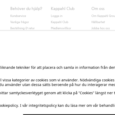
Behöver du hjälp?
Kappahl Club
Om oss
Kundservice
Logga in
Om Kappahl Gro
Vanliga frågor
Kappahl Club
Hållbarhet
Beställning & retur
Medlemsvillkor
Jobba hos oss
Kontakta oss
Press & nyheter
Hitta butik
Tillgänglighet
Presentkortssaldo
Personal styling
Ångra ditt köp