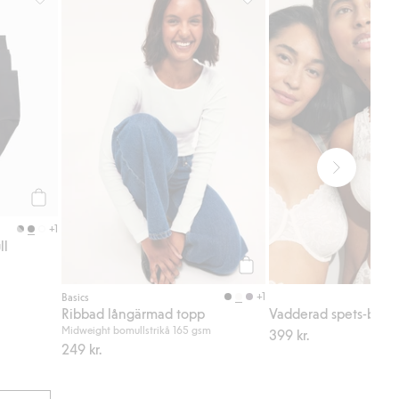
 till i favoriter
Brieftrosa 3-pack i bomull, Lägg till i favoriter
Ribbad långärmad topp, Lägg
Köp
+1
ll
Köp
+1
Basics
Ribbad långärmad topp
Vadderad spets-bh
Midweight bomullstrikå 165 gsm
399 kr.
249 kr.