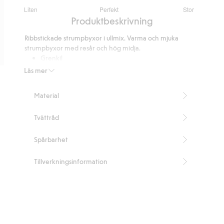
2.681159420289855
Liten
Perfekt
Stor
utav
Baserat
Produktbeskrivning
5
på
Ribbstickade strumpbyxor i ullmix. Varma och mjuka
69
strumpbyxor med resår och hög midja.
betyg
Grenkil
Artikelnummer
:
881029
Läs mer
RWS Certified Wool Blend
Material
Tvättråd
Spårbarhet
Tillverkningsinformation