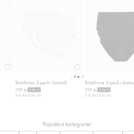
favoriter
Strumpbyxor i bomullsmix, Lägg till i favoriter
Brieftrosa 3-pack i bomull, Lägg
Köp
Köp
+1
Brieftrosa 3-pack i bomull
Brieftrosa 3-pack i bomu
199 kr.
199 kr.
3 för 2
3 för 2
3 st.
66,33 kr.
/st
3 st.
66,33 kr.
/st
Populära kategorier