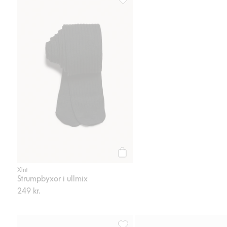
Strumpbyxor i ullmix, Lägg till i 
Köp
Xlnt
Strumpbyxor i ullmix
249 kr.