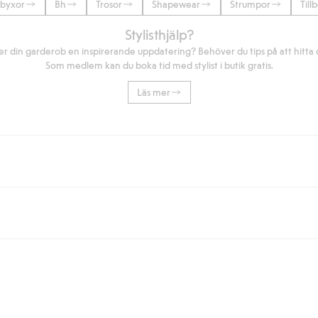
byxor
Bh
Trosor
Shapewear
Strumpor
Till
Stylisthjälp?
r din garderob en inspirerande uppdatering? Behöver du tips på att hitta di
Som medlem kan du boka tid med stylist i butik gratis.
Läs mer
eller om du handlar för över 500kr med leverans till ombud eller paketbox (g
Instabox) och 59kr vid hemleverans oavsett hur mycket du handlar för.
nd annat faktura och swish men även andra betalningssätt. Genom att lämna
s mer om Klarnas betalningsvillkor
(extern länk).