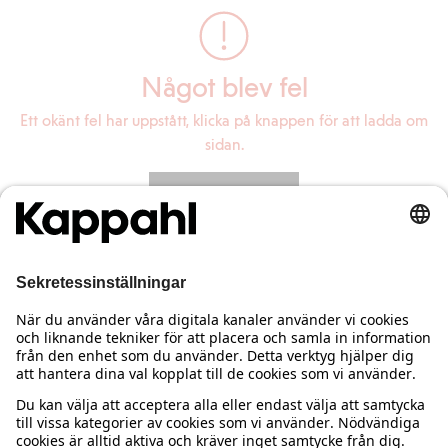
Något blev fel
Ett okänt fel har uppstått, klicka på knappen för att ladda om
sidan.
Ladda om sidan