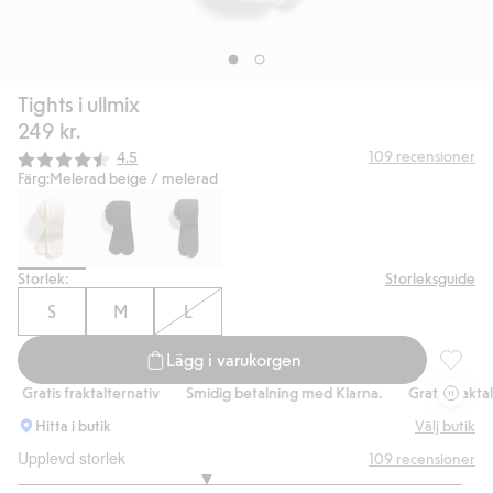
Tights i ullmix
249 kr.
Snittbetyg:
109
recensioner
4.5
Färg:
Melerad beige / melerad
Storlek:
Storleksguide
S
M
L
Lägg i varukorgen
Tights i
Gratis fraktalternativ
Smidig betalning med Klarna.
Gratis fraktalt
Hitta i butik
Välj butik
Upplevd storlek
109
recensioner