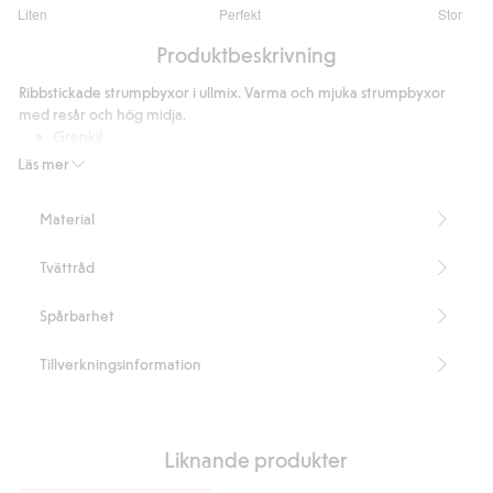
2.681159420289855
Liten
Perfekt
Stor
utav
Baserat
5
Produktbeskrivning
på
69
Ribbstickade strumpbyxor i ullmix. Varma och mjuka strumpbyxor
betyg
med resår och hög midja.
Grenkil
Artikelnummer
:
290130
Läs mer
RWS Certified Wool Blend
Material
Tvättråd
Spårbarhet
Tillverkningsinformation
Liknande produkter