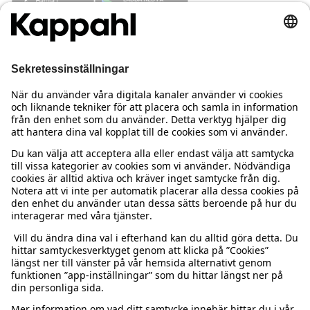
Behöver du hjälp?
Kundservice
Kappahl Club
Vanliga frågor
Logga in
Om oss
Beställning & retur
Kappahl Club
Om Kappahl Group
Villkor & policy
Kontakta oss
Medlemsvillkor
Hållbarhet
Köpvillkor Sverige
Mer från oss
Hitta butik
Jobba hos oss
Köpvillkor Danmark
Newbie United Kingdom
Sweden
Ändra land
Presentkortssaldo
Press & nyheter
Integritetspolicy
Newbie Global
Personal styling