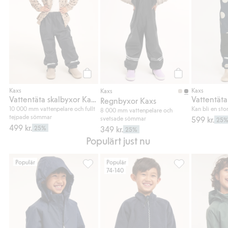
Köp
Köp
Kaxs
Kaxs
Kaxs
Vattentäta skalbyxor Kaxs Proxtec
Regnbyxor Kaxs
10 000 mm vattenpelare och fullt
Kan bli en sto
8 000 mm vattenpelare och
tejpade sömmar
svetsade sömmar
599 kr.
25
499 kr.
25%
349 kr.
25%
Populärt just nu
Populär
Populär
74-140
Vattentät skaljacka zip-in / zip-off Kaxs Pro
Vindfleece zip-in