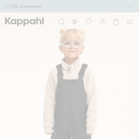
25% på barnkläder
Gäller online vid köp av 2 eller fler varor som ingår i erbjudandet tom den 10/8 kl
10.00. Ej Newbie. Gäller för dig som är eller blir medlem. Kan ej kombineras med
andra rabatter eller erbjudanden.
Shoppa nu