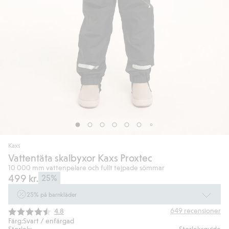
Kaxs
Vattentäta skalbyxor Kaxs Proxtec
10 000 mm vattenpelare och fullt tejpade sömmar
499 kr.
25%
25% på barnkläder
Gäller online vid köp av 2 eller fler varor som ingår i erbjudandet tom den
Snittbetyg:
649
recensioner
4.8
10/8 kl 10.00. Ej Newbie. Gäller för dig som är eller blir medlem. Kan ej
Färg:
Svart / enfärgad
kombineras med andra rabatter eller erbjudanden.
Storlek:
Storleksguide