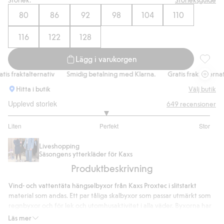
80
86
92
98
104
110
Shoppa nu
116
122
128
Lägg i varukorgen
Vattent
s fraktalternativ
Smidig betalning med Klarna.
Gratis fraktalternativ
Hitta i butik
Välj butik
Upplevd storlek
649
recensioner
2.929824561403509
Liten
Perfekt
Stor
utav
Baserat
5
på
Liveshopping
Säsongens ytterkläder för Kaxs
513
Produktbeskrivning
betyg
Vind- och vattentäta hängselbyxor från Kaxs Proxtec i slitstarkt
material som andas. Ett par tåliga skalbyxor som passar utmärkt som
regnbyxor och för lek och utomhusaktivitet i alla väder. Byxorna har
reglerbara hängslen och hög midja med dragkedja framtill.
Läs mer