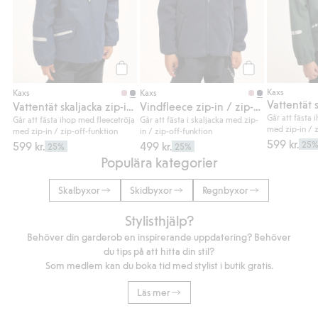
Köp
Köp
Kaxs
Kaxs
Kaxs
Vattentät skaljacka zip-in / zip-off Kaxs Proxtec
Vindfleece zip-in / zip-off Kaxs
Går att fästa 
Går att fästa ihop med fleecetröja
Går att fästa i skaljacka med zip-
med zip-in / z
med zip-in / zip-off-funktion
in / zip-off-funktion
599 kr.
599 kr.
499 kr.
25
25%
25%
Populära kategorier
Skalbyxor
Skidbyxor
Regnbyxor
Stylisthjälp?
Behöver din garderob en inspirerande uppdatering? Behöver
du tips på att hitta din stil?
Som medlem kan du boka tid med stylist i butik gratis.
Läs mer