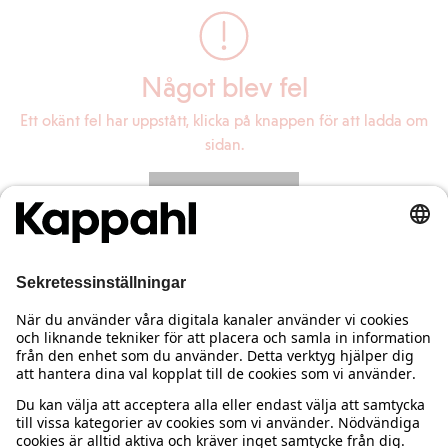
Något blev fel
Ett okänt fel har uppstått, klicka på knappen för att ladda om
sidan.
Ladda om sidan