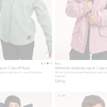
Köp
+1
Kaxs
ip-in / zip-off Kaxs
aljacka med zip-in / zip-off-funktion
Går att fästa ihop med fleecetröja med zip-
funktion
599 kr.
74-140
ejacka, Lägg till i favoriter
Vattentäta skalbyxor flexibel storlek Kax