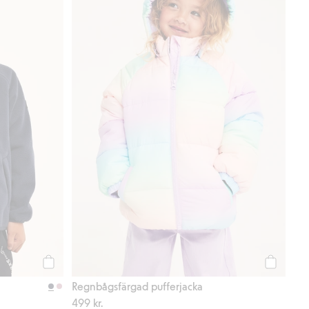
Köp
Köp
Regnbågsfärgad pufferjacka
499 kr.