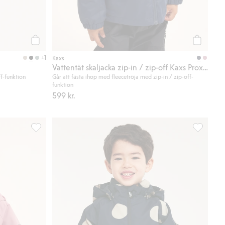
Köp
Köp
+1
Kaxs
Vattentät skaljacka zip-in / zip-off Kaxs Proxtec
ff-funktion
Går att fästa ihop med fleecetröja med zip-in / zip-off-
funktion
599 kr.
ll i favoriter
Vattentät skaljacka zip-in / zip-off Kaxs Proxtec, Lägg till 
Vattentät 