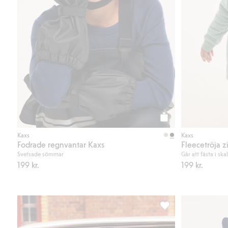
Köp
Kaxs
Kaxs
Fodrade regnvantar Kaxs
Fleecetröja z
Svetsade sömmar
Går att fästa i sk
199 kr.
199 kr.
Körsbärstmönstrad pil