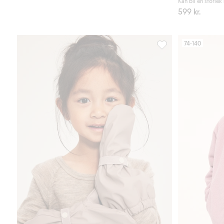
Kan bli en storlek
599 kr.
74-140
Fodrade regnvantar K