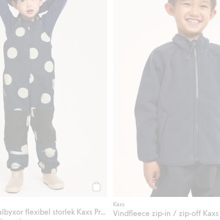
Köp
Kaxs
Vattentäta skalbyxor flexibel storlek Kaxs Proxtec
Vindfleece zip-in / zip-off Kaxs