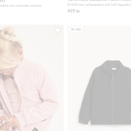
10 000 mm vattenpelare och fullt tejpade
elare och svetsade sömmar
499 kr.
74-140
till i favoriter
Fleecetröja zip-in / zip-off Kaxs, Lägg ti