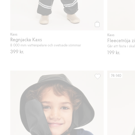
Köp
Kaxs
Kaxs
Regnjacka Kaxs
Fleecetröja z
8 000 mm vattenpelare och svetsade sömmar
Går att fästa i sk
399 kr.
199 kr.
74-140
Fodrade regnvantar K