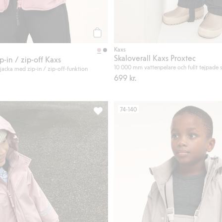
Köp
Kaxs
Skaloverall Kaxs Proxtec
p-in / zip-off Kaxs
10 000 mm vattenpelare och fullt tejpade
aljacka med zip-in / zip-off-funktion
699 kr.
74-140
aurier, Lägg till i favoriter
Fleecefodrad regnjacka Kaxs, Lägg till 