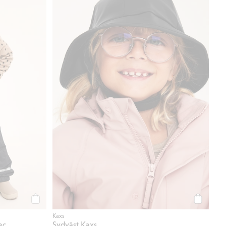
Köp
Köp
Kaxs
ec
Sydväst Kaxs