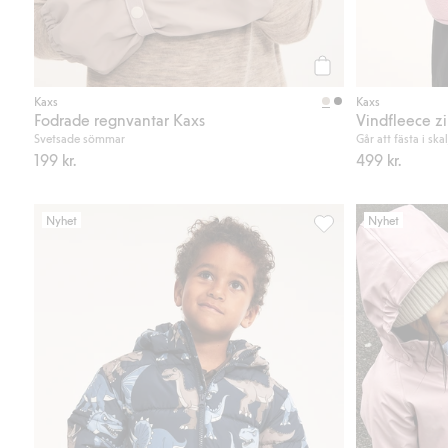
Köp
Kaxs
Kaxs
Fodrade regnvantar Kaxs
Vindfleece zi
Svetsade sömmar
Går att fästa i sk
199 kr.
499 kr.
Nyhet
Nyhet
Pufferjacka med dinos