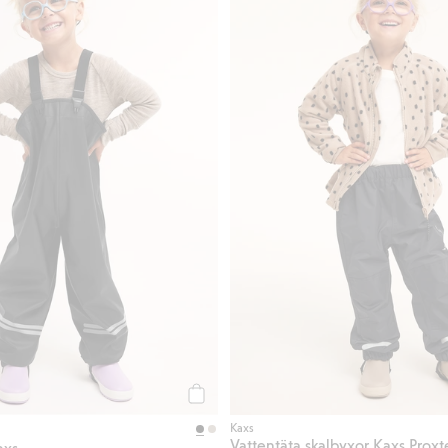
Köp
Kaxs
Vattentäta skalbyxor Kaxs Proxt
axs