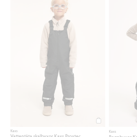
Köp
Kaxs
Kaxs
Vattentäta skalbyxor Kaxs Proxtec
Regnbyxor K