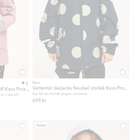
Köp
Köp
Kaxs
Vattentät skaljacka flexibel storlek Kaxs Proxtec
Vattentät skaljacka zip-in / zip-off Kaxs Proxtec
Kan bli en storlek längre i ärmarna
in / zip-off-
699 kr.
Nyhet
s Proxtec, Lägg till i favoriter
Vindfleece zip-in / zip-off Kaxs, Lägg till i favoriter
Regnbågsfä