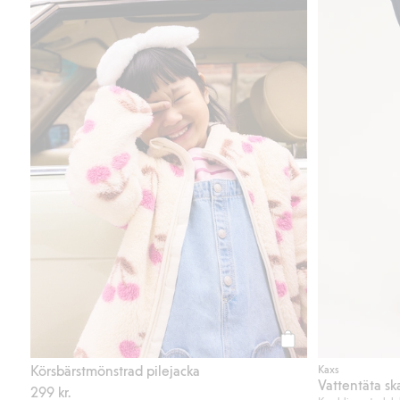
Köp
Körsbärstmönstrad pilejacka
Kaxs
299 kr.