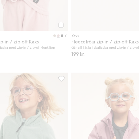
Köp
+1
Kaxs
ip-in / zip-off Kaxs
Fleecetröja zip-in / zip-off Kaxs
aljacka med zip-in / zip-off-funktion
Går att fästa i skaljacka med zip-in / zip-o
199 kr.
axs, Lägg till i favoriter
Fleecetröja zip-in / zip-off Kaxs, Lägg ti