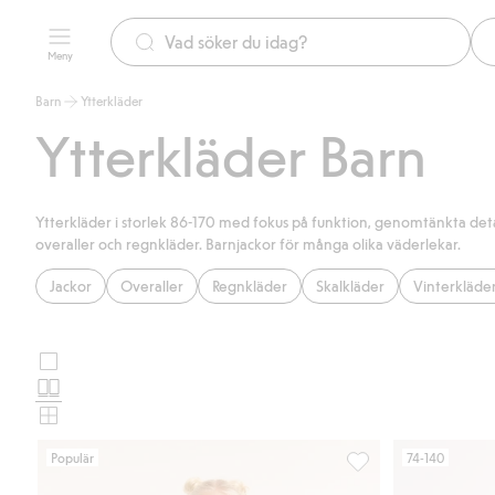
Meny
Barn
Ytterkläder
Ytterkläder Barn
Ytterkläder i storlek 86-170 med fokus på funktion, genomtänkta detalje
overaller och regnkläder. Barnjackor för många olika väderlekar.
Jackor
Overaller
Regnkläder
Skalkläder
Vinterkläder
Stora
Välj
bilder
Normala
produktkortslayout
bilder
Små
bilder
Populär
74-140
Vattentäta skalbyxor 