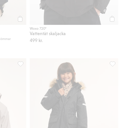
Köp
Köp
Woxo 720°
Vattentät skaljacka
 sömmar
499 kr.
i favoriter
Regnjacka Kaxs, Lägg till i favoriter
Vinterover