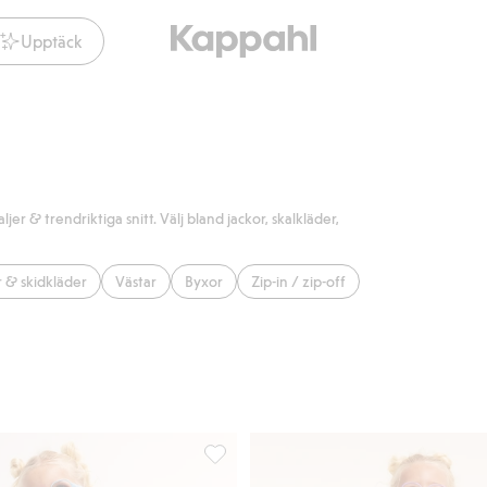
Upptäck
r & trendriktiga snitt. Välj bland jackor, skalkläder,
 & skidkläder
Västar
Byxor
Zip-in / zip-off
Kaxs Proxtec, Lägg till i favoriter
Regnbyxor Kaxs, Lägg till i favoriter