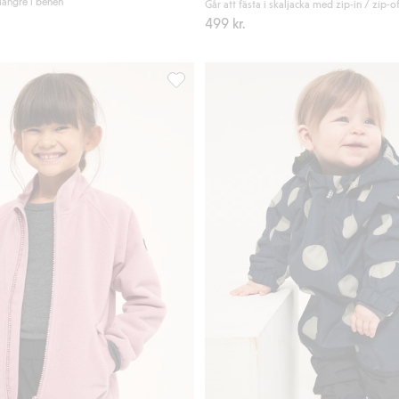
 längre i benen
Går att fästa i skaljacka med zip-in / zip-o
499 kr.
axs, Lägg till i favoriter
Vindfleece zip-in / zip-off Kaxs, Lägg ti