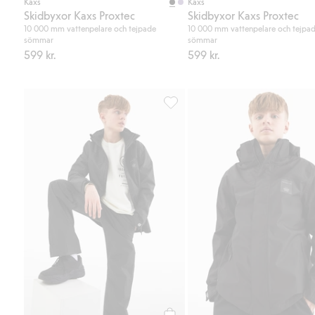
Kaxs
Kaxs
Skidbyxor Kaxs Proxtec
Skidbyxor Kaxs Proxtec
10 000 mm vattenpelare och tejpade
10 000 mm vattenpelare och tejpa
sömmar
sömmar
599 kr.
599 kr.
Vattentäta skalbyxor, Lägg till i 