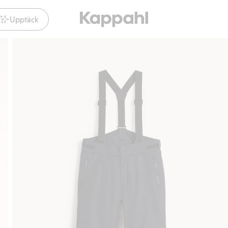
Upptäck
Gratis fraktalternativ
Smidig betalning med Klarna.
Gratis f