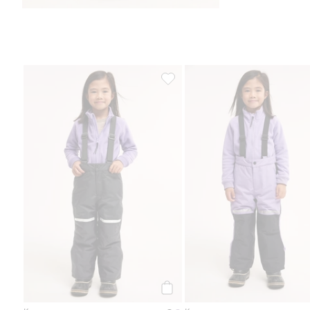
Skidbyxor Kaxs Proxtec, Lägg till
Köp