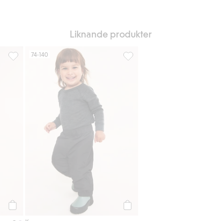
Liknande produkter
74-140
 i favoriter
Skidbyxor Kaxs Proxtec, Lägg till i favoriter
Överdragsbyxor Kaxs, Lägg till
Köp
Köp