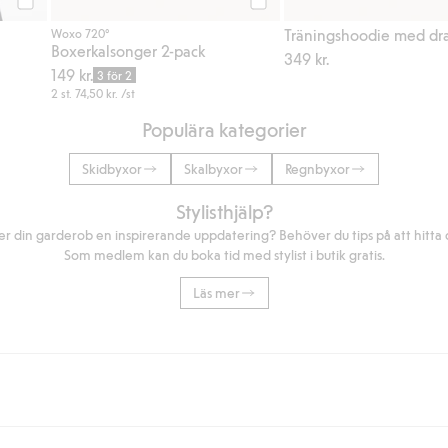
Köp
Köp
Träningshoodie med dr
Woxo 720°
Boxerkalsonger 2-pack
349 kr.
149 kr.
3 för 2
2 st.
74,50 kr.
/st
Populära kategorier
Skidbyxor
Skalbyxor
Regnbyxor
Stylisthjälp?
r din garderob en inspirerande uppdatering? Behöver du tips på att hitta di
Som medlem kan du boka tid med stylist i butik gratis.
Läs mer