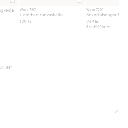
Köp
Köp
agkedja
Woxo 720°
Woxo 720°
Justerbart canvasbälte
Boxerkalsonger 5-pa
129 kr.
249 kr.
5 st.
49,80 kr.
/st
n stil?