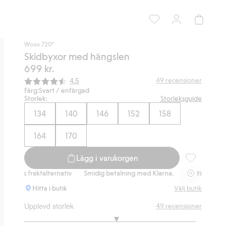
Woxo 720°
Skidbyxor med hängslen
699 kr.
Snittbetyg:
49
recensioner
4.5
Färg:
Svart / enfärgad
Storlek:
Storleksguide
134
140
146
152
158
164
170
Lägg i varukorgen
Skidbyxor me
raktalternativ
Smidig betalning med Klarna.
Gratis fraktalternativ
Hitta i butik
Välj butik
Upplevd storlek
49
recensioner