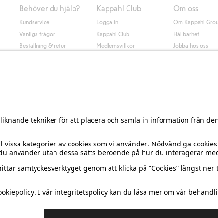
Behöver du hjälp?
Kappahl Club
Om oss
Kundservice
Logga in
Om Kappahl Gro
Vanliga frågor
Kappahl Club
Hållbarhet
Beställning & retur
Medlemsvillkor
Jobba hos oss
Kontakta oss
Press & nyheter
Hitta butik
Tillgänglighet
Presentkortssaldo
Personal styling
Ångra ditt köp