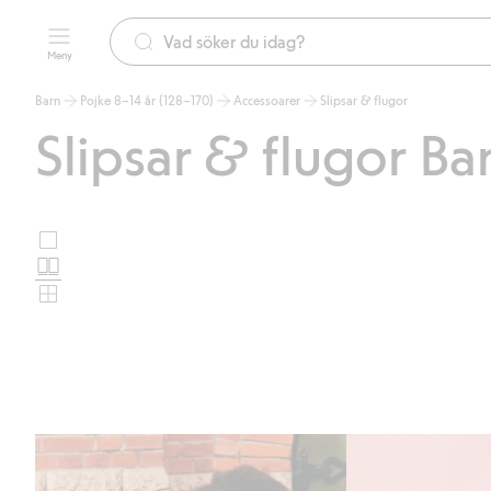
Meny
Barn
Pojke 8–14 år (128–170)
Accessoarer
Slipsar & flugor
Slipsar & flugor Ba
Stora
Välj
bilder
Normala
produktkortslayout
bilder
Små
bilder