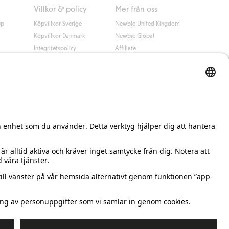
Villkor & policy
Mer från oss
up
Köpvillkor Sverige
Newbie United Kingdom
Köpvillkor Danmark
Newbie Global
Integritetspolicy
Affiliate
Cookiepolicy
Studentrabatt
Villkor #YesKappahl
#YesNewbie