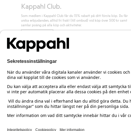
Kappahl Club.
Som medlem i Kappahl Club får du 15% rabatt på ditt första köp. Du får
unika erbjudanden, alltid fri frakt (till ombud) vid köp över 500 kr samt
samlar poäng på alla köp och aktiviteter.
Bli medlem
Sweden
Ändra land
Cookies