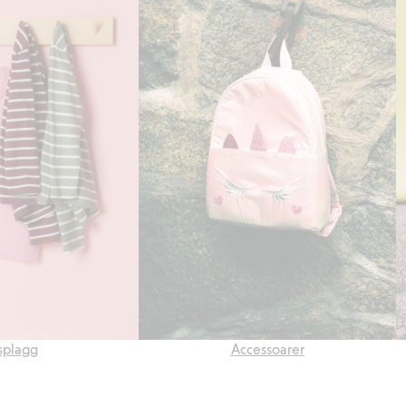
splagg
Accessoarer