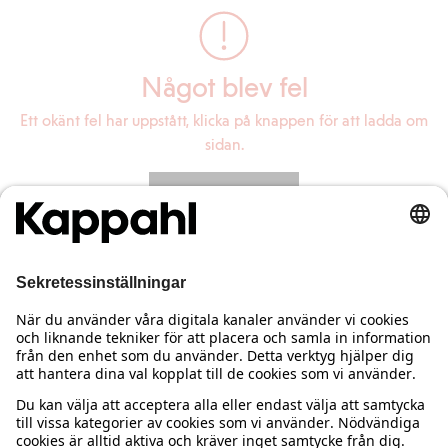
Något blev fel
Ett okänt fel har uppstått, klicka på knappen för att ladda om
sidan.
Ladda om sidan