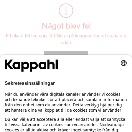
Något blev fel
Ett okänt fel har uppstått, klicka på knappen för att ladda om
sidan.
Ladda om sidan