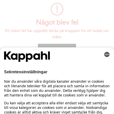
Något blev fel
Ett okänt fel har uppstått, klicka på knappen för att ladda om
sidan.
Ladda om sidan