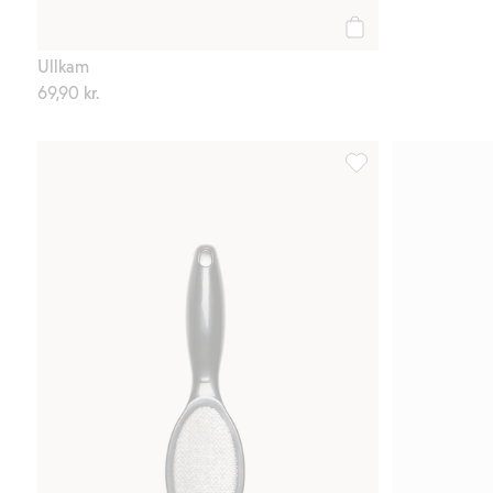
Köp
Ullkam
69,90 kr.
Liten klädborste, Lägg