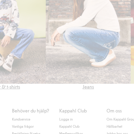
 & t-shirts
Jeans
Behöver du hjälp?
Kappahl Club
Om oss
Kundservice
Logga in
Om Kappahl Gro
Vanliga frågor
Kappahl Club
Hållbarhet
Beställning & retur
Medlemsvillkor
Jobba hos oss