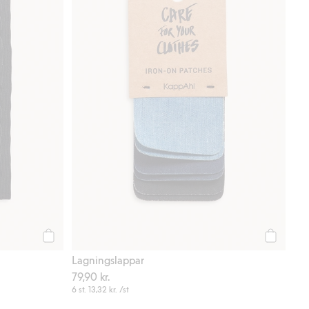
Köp
Köp
Lagningslappar
79,90 kr.
6 st.
13,32 kr.
/st