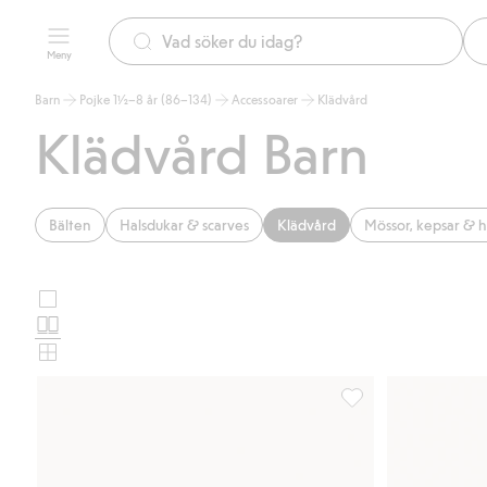
Meny
Barn
Pojke 1½–8 år (86–134)
Accessoarer
Klädvård
Klädvård Barn
Bälten
Halsdukar & scarves
Klädvård
Mössor, kepsar & h
Stora
Välj
bilder
Normala
produktkortslayout
bilder
Små
bilder
Tvättpåse, Lägg till i