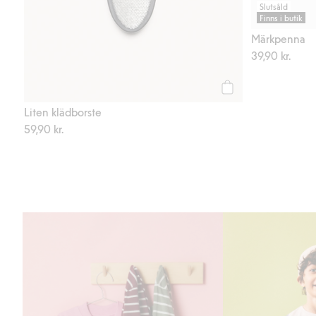
Slutsåld
Finns i butik
Märkpenna
39,90 kr.
Köp
Liten klädborste
59,90 kr.