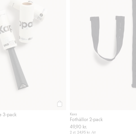
Köp
e 3-pack
Kaxs
Fothällor 2-pack
49,90 kr.
2 st.
24,95 kr.
/st