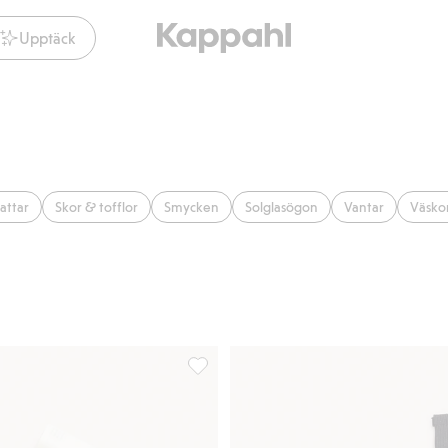
Upptäck
attar
Skor & tofflor
Smycken
Solglasögon
Vantar
Väsko
 favoriter
Klädvårdsrulle 3-pack, Lägg till i favori