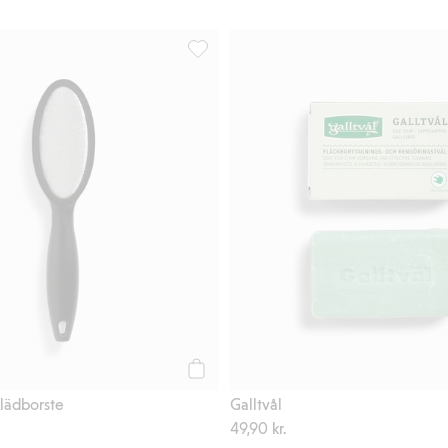
voriter
Dubbelsidig klädborste, Lägg till i favor
Köp
klädborste
Galltvål
49,90 kr.