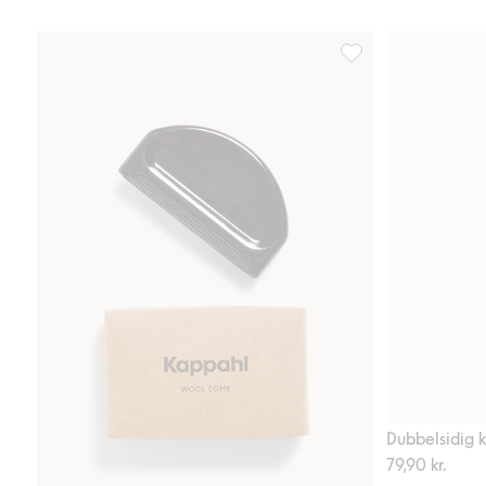
Ullkam, Lägg till i fa
Dubbelsidig 
79,90 kr.