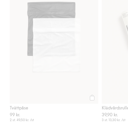
Köp
Tvättpåse
Klädvårdsrull
99 kr.
39,90 kr.
2 st.
49,50 kr.
/st
3 st.
13,30 kr.
/st