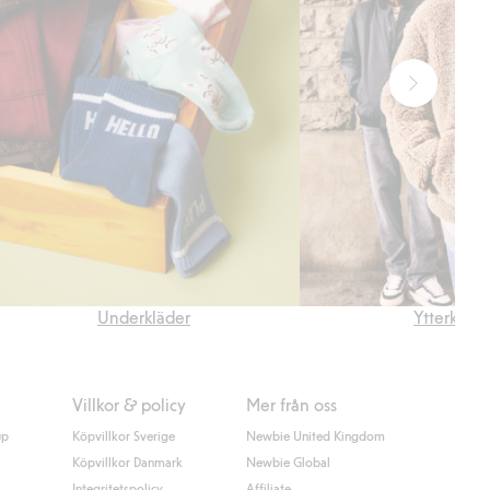
Underkläder
Ytterkläde
Villkor & policy
Mer från oss
up
Köpvillkor Sverige
Newbie United Kingdom
Köpvillkor Danmark
Newbie Global
Integritetspolicy
Affiliate