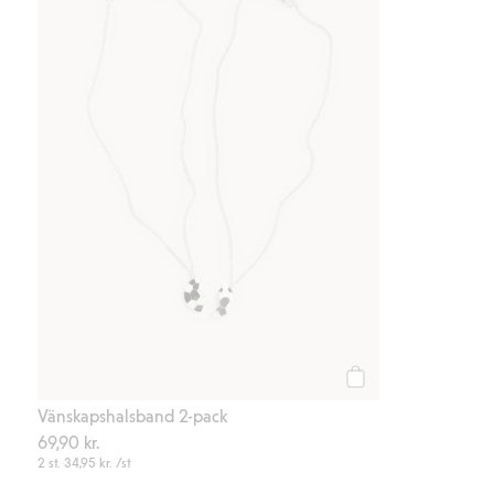
Köp
Vänskapshalsband 2-pack
69,90 kr.
2 st.
34,95 kr.
/st