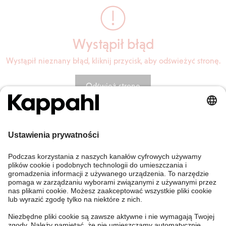
Wystąpił błąd
Wystąpił nieznany błąd, kliknij przycisk, aby odświeżyć stronę.
Odśwież stronę