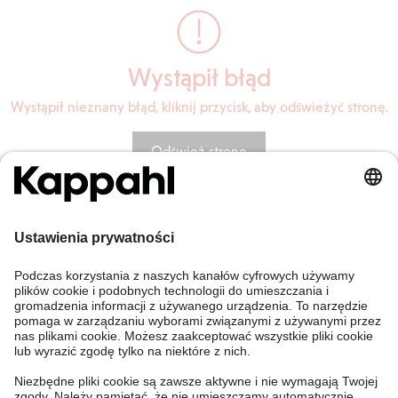
Wystąpił błąd
Wystąpił nieznany błąd, kliknij przycisk, aby odświeżyć stronę.
Odśwież stronę