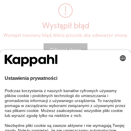
Wystąpił błąd
Wystąpił nieznany błąd, kliknij przycisk, aby odświeżyć stronę.
Odśwież stronę