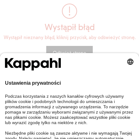
Wystąpił błąd
Wystąpił nieznany błąd, kliknij przycisk, aby odświeżyć stronę.
Odśwież stronę