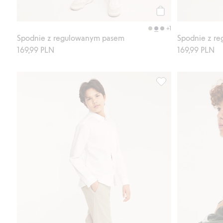
Kup
+1
Spodnie z regulowanym pasem
Spodnie z r
169,99 PLN
169,99 PLN
Spodnie z mieszanki