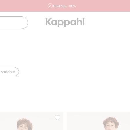
Final Sale -30%
Ważne przy zakupie min. 2 sztuk produktów włączonych w
ofertę, również z działu outlet do 10.8 w sklepach Kappahl i
Newbie oraz na kappahl.com. Ofert nie łączymy
Kobieta
Mężczyzna
Dziecko
Niemowlę
Newbie
 spodnie
ieszeniami, Dodaj do listy ulubione
Spodnie dresowe z kieszeniami, Dodaj 