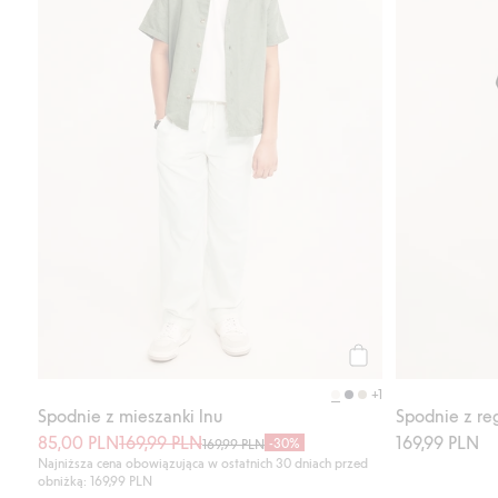
Kup
+1
Spodnie z mieszanki lnu
Spodnie z r
85,00 PLN
169,99 PLN
169,99 PLN
-30%
169,99 PLN
Najniższa cena obowiązująca w ostatnich 30 dniach przed
obniżką: 169,99 PLN