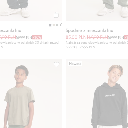
Kup
+1
eszanki lnu
Spodnie z mieszanki lnu
9,99 PLN
85,00 PLN
169,99 PLN
-30%
-
169,99 PLN
169,99 PLN
owiązująca w ostatnich 30 dniach przed
Najniższa cena obowiązująca w ostatnich 
PLN
obniżką: 169,99 PLN
Nowość
mi cargo, Dodaj do listy ulubione
Dresowe spodnie z kieszeniami cargo, 