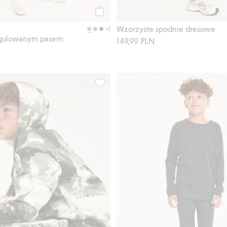
Kup
Wzorzyste spodnie dresowe
+1
egulowanym pasem
149,99 PLN
 lnu, Dodaj do listy ulubione
Spodnie dresowe w marmurkowy wzór, 