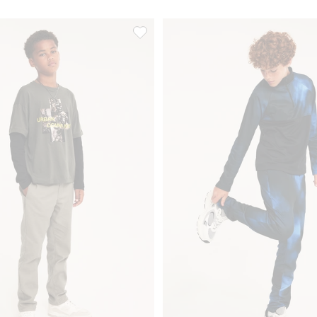
nym pasem, Dodaj do listy ulubione
Spodnie z regulowanym pasem, Dodaj 