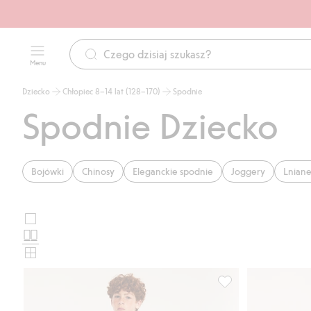
Menu
Dziecko
Chłopiec 8–14 lat (128–170)
Spodnie
Spodnie Dziecko
Bojówki
Chinosy
Eleganckie spodnie
Joggery
Lniane
Duże
Wybierz
zdjęcia
Standardowe
układ
zdjęcia
Małe
karty
zdjęcia
produktu
Spodnie dresowe z k