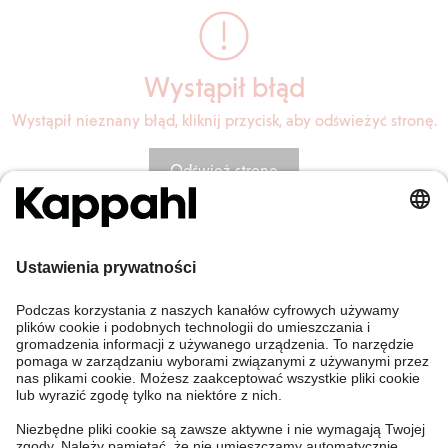
Wystąpił błąd
Wystąpił nieznany błąd, kliknij przycisk, aby odświeżyć stronę.
Odśwież stronę