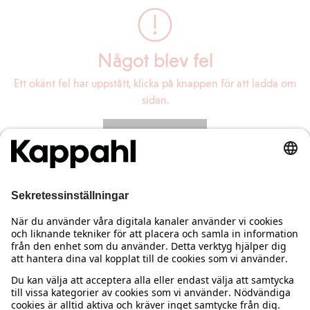
Något blev fel
Ett okänt fel har uppstått, klicka på knappen för att ladda om
sidan.
Ladda om sidan