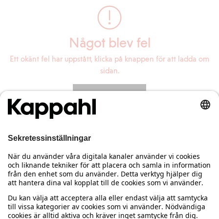
Något blev fel
Ett okänt fel har uppstått, klicka på knappen för att ladda om
sidan.
Ladda om sidan